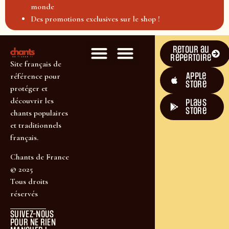
monde
Des promotions exclusives sur le shop !
Retour au
répertoire
Site français de
Apple
référence pour
Store
protéger et
découvrir les
plays
store
chants populaires
et traditionnels
français.
Chants de France
© 2025
Tous droits
réservés
SUIVEZ-NOUS
POUR NE RIEN