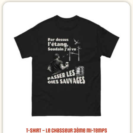
T-shirt – Le Chasseur 3ème mi-temps