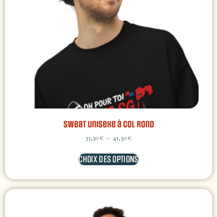
Sweat Unisexe à Col Rond
33,50
€
–
41,50
€
CHOIX DES OPTIONS