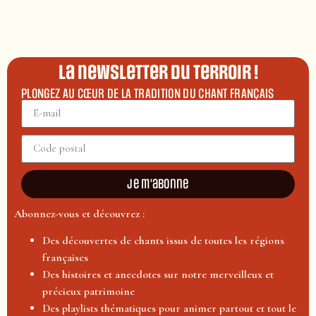
La newsletter du terroir !
PLONGEZ AU CŒUR DE LA TRADITION DU CHANT FRANÇAIS
Je m'abonne
Abonnez-vous et découvrez :
Des découvertes de chants issus de toutes les régions
françaises
Des histoires et anecdotes sur notre merveilleux et
précieux patrimoine
Des playlists thématiques pour animer partout et tout le