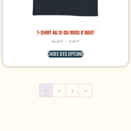
T-shirt Au 31 du mois d’Août
24,50
€
–
31,90
€
CHOIX DES OPTIONS
1
2
3
→