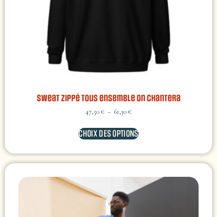
Sweat zippé Tous ensemble on chantera
47,50
€
–
61,30
€
CHOIX DES OPTIONS