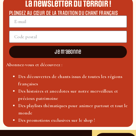
La newsletter du terroir !
PLONGEZ AU CŒUR DE LA TRADITION DU CHANT FRANÇAIS
Je m'abonne
Abonnez-vous et découvrez :
Des découvertes de chants issus de toutes les régions
françaises
Des histoires et anecdotes sur notre merveilleux et
précieux patrimoine
Des playlists thématiques pour animer partout et tout le
monde
Des promotions exclusives sur le shop !