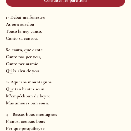
Consulter les partitions
1- Debat ma fenestro
At oun auselou
Touto la ney canto.
Canto sa cansou.
Se canto, que cante,
Canto pas per you,
Canto per mamio
Qu’ès alen de you.
2- Aqueros mountagnos
Que tan hautes soun
M’empéchoun de beyre
Mas amours oun soun.
3 – Bassas-bous moutagnos
Planos, aoussas-bous
Per que posquibeyre