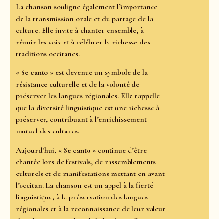
La chanson souligne également l’importance
de la transmission orale et du partage de la
culture. Elle invite à chanter ensemble, à
réunir les voix et à célébrer la richesse des
traditions occitanes.
«
Se canto
» est devenue un symbole de la
résistance culturelle et de la volonté de
préserver les langues régionales. Elle rappelle
que la diversité linguistique est une richesse à
préserver, contribuant à l’enrichissement
mutuel des cultures.
Aujourd’hui, «
Se canto
» continue d’être
chantée lors de festivals, de rassemblements
culturels et de manifestations mettant en avant
l’occitan. La chanson est un appel à la fierté
linguistique, à la préservation des langues
régionales et à la reconnaissance de leur valeur