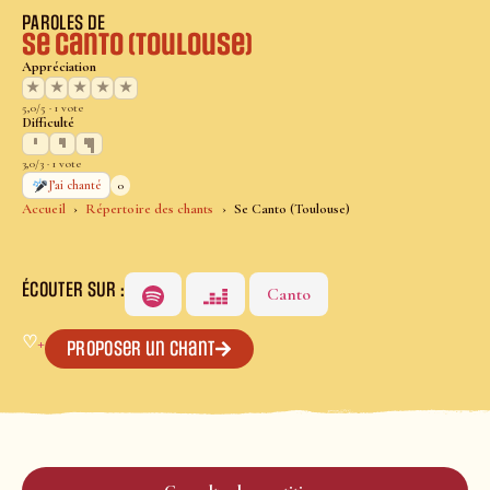
PAROLES DE
Se Canto (Toulouse)
Appréciation
★
★
★
★
★
5,0/5 · 1 vote
Difficulté
3,0/3 · 1 vote
0
J’ai chanté
Accueil
Répertoire des chants
Se Canto (Toulouse)
ÉCOUTER SUR :
Canto
♡
+
Proposer un chant