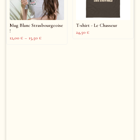
Mug Blanc Strasbourgeoise
T-shirt - Le Chasseur
!
24,50
€
12,00
€
–
15,50
€