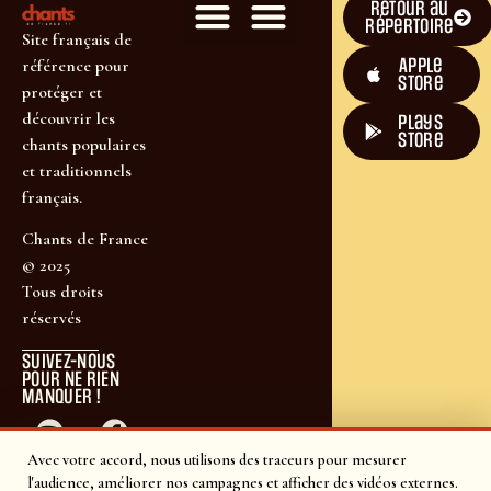
Retour au
répertoire
Site français de
Apple
référence pour
Store
protéger et
découvrir les
plays
store
chants populaires
et traditionnels
français.
Chants de France
© 2025
Tous droits
réservés
SUIVEZ-NOUS
POUR NE RIEN
MANQUER !
Avec votre accord, nous utilisons des traceurs pour mesurer
l'audience, améliorer nos campagnes et afficher des vidéos externes.