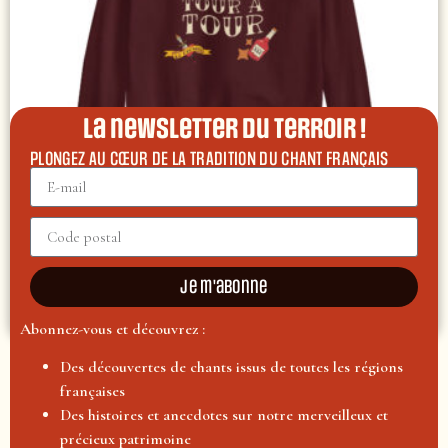
La newsletter du terroir !
PLONGEZ AU CŒUR DE LA TRADITION DU CHANT FRANÇAIS
Sweat Le Forban
47,50
€
Je m'abonne
CHOIX DES OPTIONS
Abonnez-vous et découvrez :
Des découvertes de chants issus de toutes les régions
françaises
Des histoires et anecdotes sur notre merveilleux et
précieux patrimoine