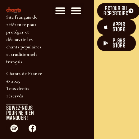
Retour au
répertoire
Site français de
Apple
référence pour
Store
protéger et
découvrir les
plays
store
chants populaires
et traditionnels
français.
Chants de France
© 2025
Tous droits
réservés
SUIVEZ-NOUS
POUR NE RIEN
MANQUER !