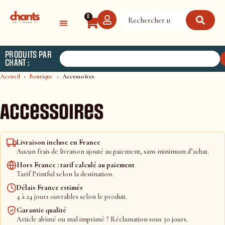
Panneau de gestion des cookies
0
PRODUITS PAR
CHANT :
Accueil
Boutique
Accessoires
Accessoires
Livraison incluse en France
Aucun frais de livraison ajouté au paiement, sans minimum d’achat.
Hors France : tarif calculé au paiement
Tarif Printful selon la destination.
Délais France estimés
4 à 24 jours ouvrables selon le produit.
Garantie qualité
Article abîmé ou mal imprimé ? Réclamation sous 30 jours.