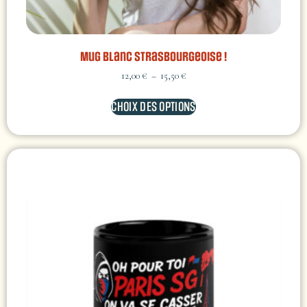
Mug Blanc Strasbourgeoise !
12,00
€
–
15,50
€
CHOIX DES OPTIONS