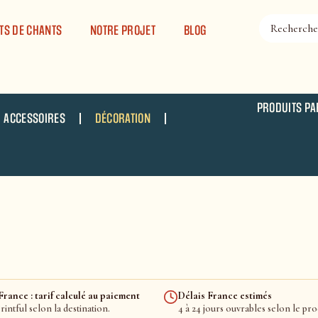
TS DE CHANTS
NOTRE PROJET
BLOG
PRODUITS PA
ACCESSOIRES
DÉCORATION
rance : tarif calculé au paiement
Délais France estimés
rintful selon la destination.
4 à 24 jours ouvrables selon le pro