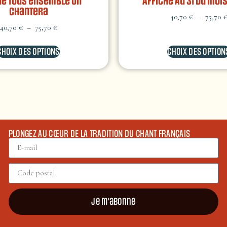
he Tous ensemble on
Affiche Au 31 du mois
chantera
40,70
€
–
75,70
40,70
€
–
75,70
€
CHOIX DES OPTIONS
CHOIX DES OPTION
PLONGEZ AU CŒUR DE LA TRADITION DU CHANT FRANÇAIS
Je m'abonne