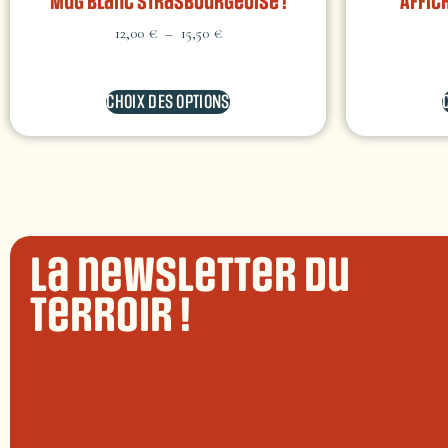
Mug Blanc Strasbourgeoise !
Affic
12,00
€
–
15,50
€
CHOIX DES OPTIONS
La newsletter du
terroir !