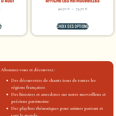
 d’Août
Affiche Les retrouvailles
€
40,70
€
–
75,70
€
S
CHOIX DES OPTIONS
Abonnez-vous et découvrez :
Des découvertes de chants issus de toutes les
régions françaises
Des histoires et anecdotes sur notre merveilleux et
précieux patrimoine
Des playlists thématiques pour animer partout et
tout le monde