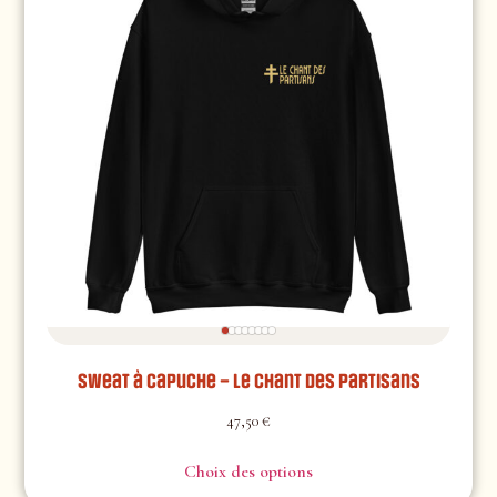
Sweat à capuche – Le chant des Partisans
47,50
€
Choix des options