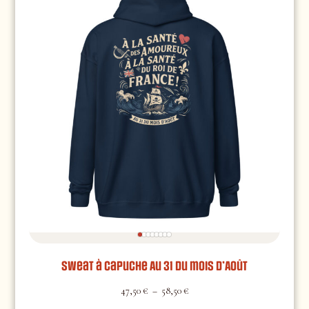
Sweat à capuche Au 31 du mois d’Août
47,50
€
–
58,50
€