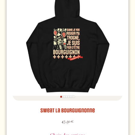
Sweat La Bourguignonne
47,50
€
Choix des options