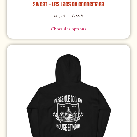
Sweat – Les Lacs du Connemara
24,50
€
–
27,00
€
Choix des options