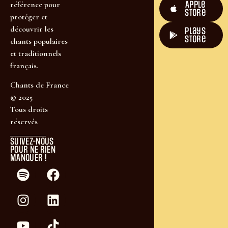
Apple
référence pour
Store
protéger et
T-shirt Les retrouvailles
découvrir les
plays
24,50
€
–
31,90
€
store
chants populaires
et traditionnels
CHOIX DES OPTIONS
français.
Chants de France
© 2025
Tous droits
réservés
SUIVEZ-NOUS
POUR NE RIEN
MANQUER !