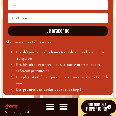
CHOIX DES OPTIONS
Je m'abonne
Abonnez-vous et découvrez :
Des découvertes de chants issus de toutes les régions
françaises
Des histoires et anecdotes sur notre merveilleux et
précieux patrimoine
Des playlists thématiques pour animer partout et tout le
monde
Des promotions exclusives sur le shop !
Retour au
répertoire
Site français de