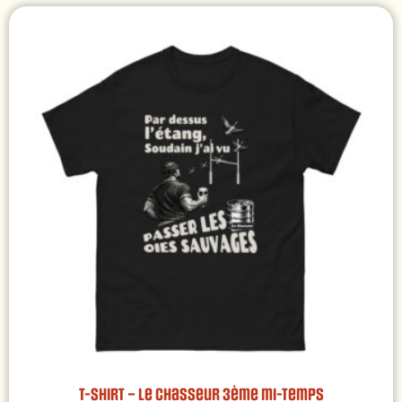
T-shirt – Le Chasseur 3ème mi-temps