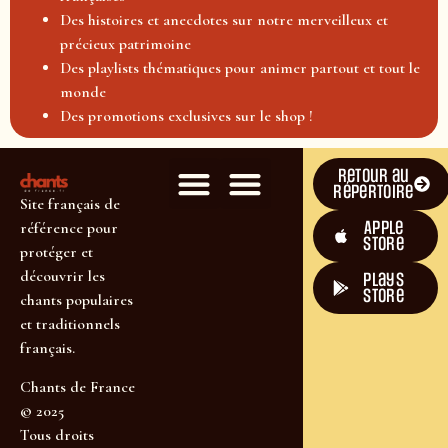
Des histoires et anecdotes sur notre merveilleux et
précieux patrimoine
Des playlists thématiques pour animer partout et tout le
monde
Des promotions exclusives sur le shop !
Retour au
répertoire
Site français de
Apple
référence pour
Store
protéger et
découvrir les
plays
store
chants populaires
et traditionnels
français.
Chants de France
© 2025
Tous droits