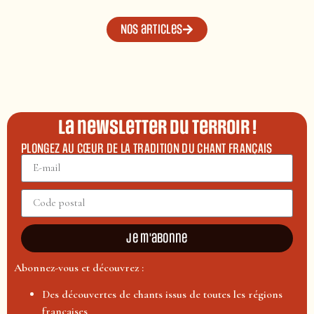
Nos articles
La newsletter du terroir !
PLONGEZ AU CŒUR DE LA TRADITION DU CHANT FRANÇAIS
Je m'abonne
Abonnez-vous et découvrez :
Des découvertes de chants issus de toutes les régions
françaises