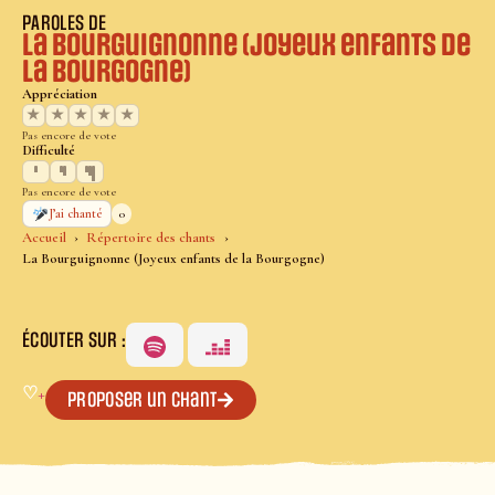
PAROLES DE
La Bourguignonne (Joyeux enfants de
la Bourgogne)
Appréciation
★
★
★
★
★
Pas encore de vote
Difficulté
Pas encore de vote
0
J’ai chanté
Accueil
Répertoire des chants
La Bourguignonne (Joyeux enfants de la Bourgogne)
ÉCOUTER SUR :
♡
+
Proposer un chant