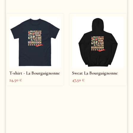
T-shirt - La Bourguignonne
Sweat La Bourguignonne
24,50
€
47,50
€