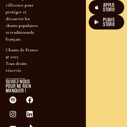
Apple
référence pour
Store
protéger et
découvrir les
plays
store
chants populaires
et traditionnels
français.
Chants de France
© 2025
Tous droits
réservés
SUIVEZ-NOUS
POUR NE RIEN
MANQUER !