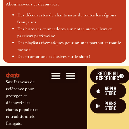
Abonnez-vous et découvrez :
Des découvertes de chants issus de toutes les régions
françaises
Des histoires et anecdotes sur notre merveilleux et
précieux patrimoine
Des playlists thématiques pour animer partout et tout le
monde
Des promotions exclusives sur le shop !
Retour au
répertoire
Site français de
Apple
référence pour
Store
protéger et
découvrir les
plays
store
chants populaires
et traditionnels
français.