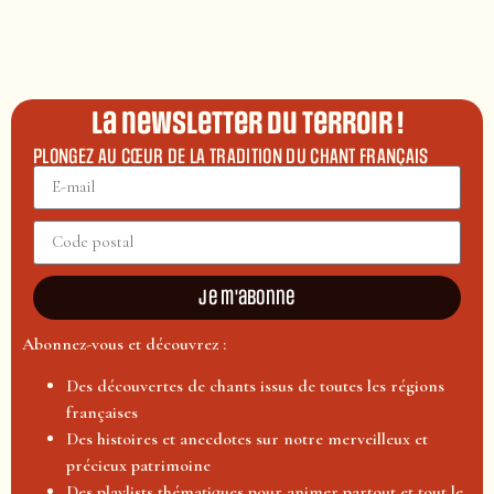
La newsletter du terroir !
PLONGEZ AU CŒUR DE LA TRADITION DU CHANT FRANÇAIS
Je m'abonne
Abonnez-vous et découvrez :
Des découvertes de chants issus de toutes les régions
françaises
Des histoires et anecdotes sur notre merveilleux et
précieux patrimoine
Des playlists thématiques pour animer partout et tout le