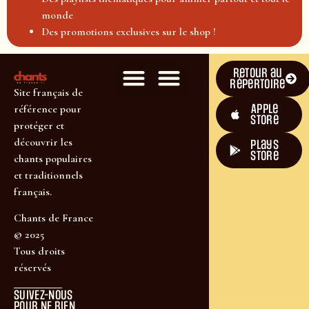
monde
Des promotions exclusives sur le shop !
Retour au
répertoire
Site français de
Apple
référence pour
Store
protéger et
découvrir les
plays
store
chants populaires
et traditionnels
français.
Chants de France
© 2025
Tous droits
réservés
SUIVEZ-NOUS
POUR NE RIEN