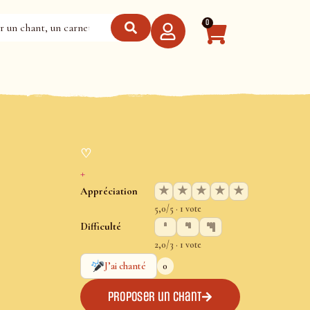
0
♡
+
★
★
★
★
★
Appréciation
5,0/5 · 1 vote
Difficulté
2,0/3 · 1 vote
0
J’ai chanté
Proposer un chant