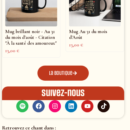
Mug brillant noir - Au 31
Mug Au 31 du mois
du mois d'août - Citation
d'Août
"À la santé des amoureux"
13,00
€
13,00
€
La boutique
Suivez-nous
Retrouvez ce chant dans :