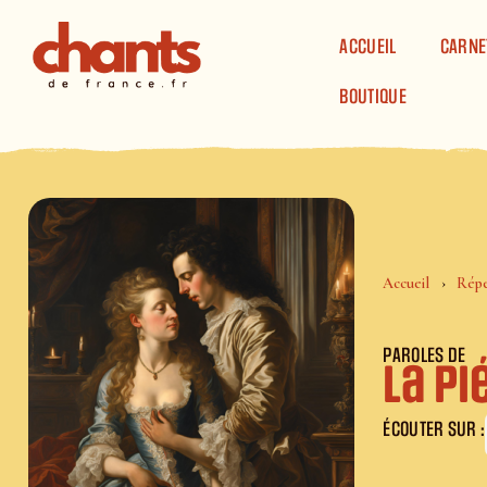
Panneau de gestion des cookies
ACCUEIL
CARNE
BOUTIQUE
Accueil
Répe
PAROLES DE
La P
ÉCOUTER SUR :