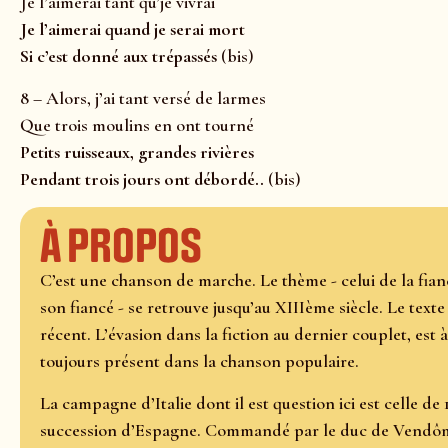
Je l’aimerai tant qu’je vivrai
Je l’aimerai quand je serai mort
Si c’est donné aux trépassés
(bis)
8 – Alors, j’ai tant versé de larmes
Que trois moulins en ont tourné
Petits ruisseaux, grandes rivières
Pendant trois jours ont débordé..
(bis)
À propos
C’est une chanson de marche. Le thème - celui de la fia
son fiancé - se retrouve jusqu’au XIIIème siècle. Le texte
récent. L’évasion dans la fiction au dernier couplet, est à 
toujours présent dans la chanson populaire.
La campagne d’Italie dont il est question ici est celle de
succession d’Espagne. Commandé par le duc de Vendôme, 