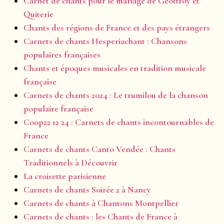
Carnet de chants pour le mariage de Geoffroy et
Quiterie
Chants des régions de France et des pays étrangers
Carnets de chants Hesperiachant : Chansons
populaires françaises
Chants et époques musicales en tradition musicale
française
Carnets de chants 2024 : Le trumilou de la chanson
populaire française
Coop22 12 24 : Carnets de chants incontournables de
France
Carnets de chants Canto Vendée : Chants
Traditionnels à Découvrir
La croisette parisienne
Carnets de chants Soirée 2 à Nancy
Carnets de chants à Chantons Montpellier
Carnets de chants : les Chants de France à