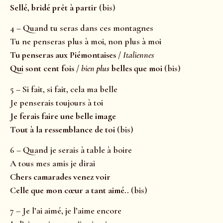
Sellé, bridé prêt à partir
(bis)
4 – Quand tu seras dans ces montagnes
Tu ne penseras plus à moi, non plus à moi
Tu penseras aux Piémontaises /
Italiennes
Qui sont cent fois /
bien
plus
belles que moi
(bis)
5 – Si fait, si fait, cela ma belle
Je penserais toujours à toi
Je ferais faire une belle image
Tout à la ressemblance de toi
(bis)
6 – Quand je serais à table à boire
A tous mes amis je dirai
Chers camarades venez voir
Celle que mon cœur a tant aimé..
(bis)
7 – Je l’ai aimé, je l’aime encore