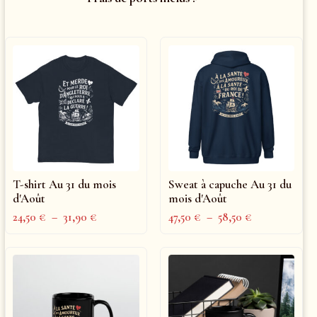
T-shirt Au 31 du mois
Sweat à capuche Au 31 du
d'Août
mois d'Août
24,50
€
–
31,90
€
47,50
€
–
58,50
€