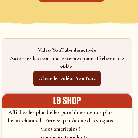
Vidéo YouTube désactivée
Autorisez les contenus externes pour afficher cette
vidéo.
Gérer les vidéos YouTube
le shop
Affichez les plus belles punchlines de nos plus
beaux chants de France, plutôt que des slogans
vides américains !
– Frais de ports inclus !-