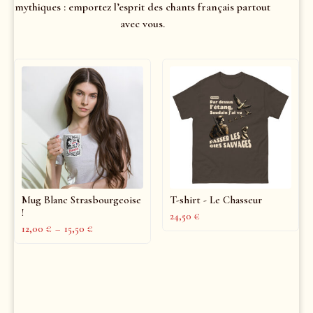
mythiques : emportez l’esprit des chants français partout
avec vous.
Mug Blanc Strasbourgeoise
T-shirt - Le Chasseur
!
24,50
€
12,00
€
–
15,50
€