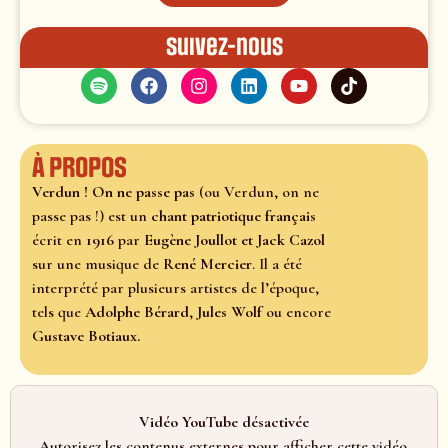
Suivez-nous
À propos
Verdun ! On ne passe pas
(ou Verdun, on ne
passe pas !) est un
chant patriotique français
écrit en
1916
par
Eugène Joullot et Jack Cazol
sur une musique de
René Mercier
. Il a été
interprété par plusieurs artistes de l’époque,
tels que
Adolphe Bérard
,
Jules Wolf
ou encore
Gustave Botiaux.
Vidéo YouTube désactivée
Autorisez les contenus externes pour afficher cette vidéo.