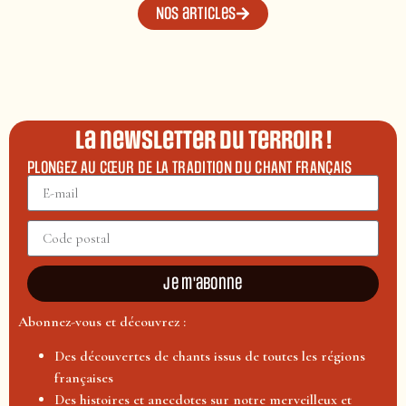
Nos articles
La newsletter du terroir !
PLONGEZ AU CŒUR DE LA TRADITION DU CHANT FRANÇAIS
Je m'abonne
Abonnez-vous et découvrez :
Des découvertes de chants issus de toutes les régions
françaises
Des histoires et anecdotes sur notre merveilleux et