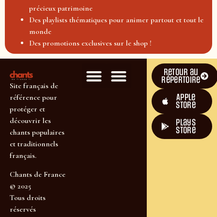
précieux patrimoine
Des playlists thématiques pour animer partout et tout le
monde
Des promotions exclusives sur le shop !
Retour au
répertoire
Site français de
Apple
référence pour
Store
protéger et
découvrir les
plays
store
chants populaires
et traditionnels
français.
Chants de France
© 2025
Tous droits
réservés