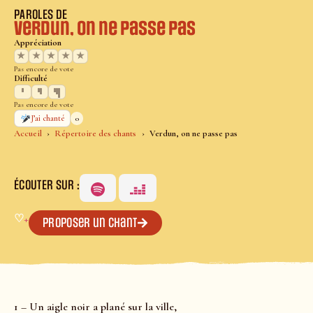
PAROLES DE
Verdun, on ne passe pas
Appréciation
★
★
★
★
★
Pas encore de vote
Difficulté
Pas encore de vote
0
J’ai chanté
Accueil
Répertoire des chants
Verdun, on ne passe pas
ÉCOUTER SUR :
♡
+
Proposer un chant
1 – Un aigle noir a plané sur la ville,