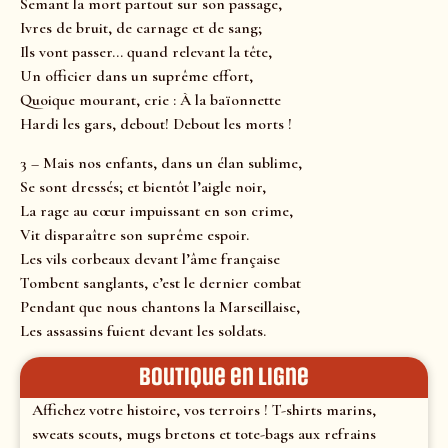
Semant la mort partout sur son passage,
Ivres de bruit, de carnage et de sang;
Ils vont passer… quand relevant la tête,
Un officier dans un suprême effort,
Quoique mourant, crie : À la baïonnette
Hardi les gars, debout! Debout les morts !
3 – Mais nos enfants, dans un élan sublime,
Se sont dressés; et bientôt l’aigle noir,
La rage au cœur impuissant en son crime,
Vit disparaître son suprême espoir.
Les vils corbeaux devant l’âme française
Tombent sanglants, c’est le dernier combat
Pendant que nous chantons la Marseillaise,
Les assassins fuient devant les soldats.
Boutique en ligne
Affichez votre histoire, vos terroirs ! T-shirts marins,
sweats scouts, mugs bretons et tote-bags aux refrains