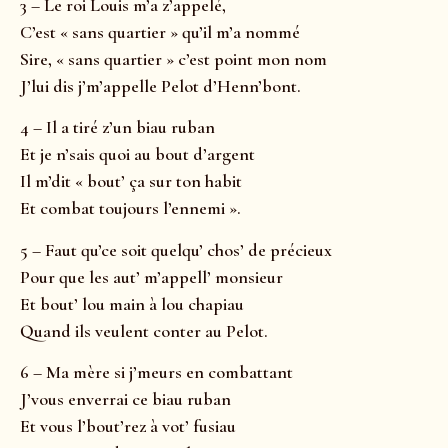
3 – Le roi Louis m’a z’appelé,
C’est « sans quartier » qu’il m’a nommé
Sire, « sans quartier » c’est point mon nom
J’lui dis j’m’appelle Pelot d’Henn’bont.
4 – Il a tiré z’un biau ruban
Et je n’sais quoi au bout d’argent
Il m’dit « bout’ ça sur ton habit
Et combat toujours l’ennemi ».
5 – Faut qu’ce soit quelqu’ chos’ de précieux
Pour que les aut’ m’appell’ monsieur
Et bout’ lou main à lou chapiau
Quand ils veulent conter au Pelot.
6 – Ma mère si j’meurs en combattant
J’vous enverrai ce biau ruban
Et vous l’bout’rez à vot’ fusiau