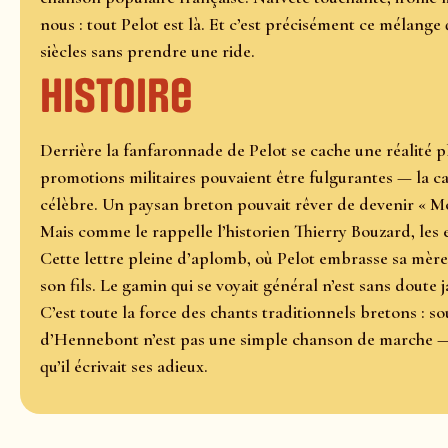
nous : tout Pelot est là. Et c’est précisément ce mélange 
siècles sans prendre une ride.
Histoire
Derrière la fanfaronnade de Pelot se cache une réalité 
promotions militaires pouvaient être fulgurantes — la c
célèbre. Un paysan breton pouvait rêver de devenir « Mon
Mais comme le rappelle l’historien Thierry Bouzard, les 
Cette lettre pleine d’aplomb, où Pelot embrasse sa mère «
son fils. Le gamin qui se voyait général n’est sans doute
C’est toute la force des chants traditionnels bretons : s
d’Hennebont n’est pas une simple chanson de marche — c’
qu’il écrivait ses adieux.