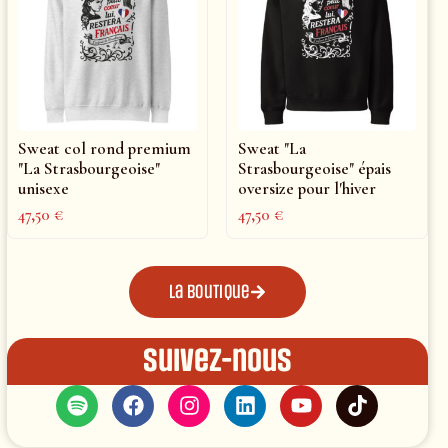
Sweat col rond premium
Sweat "La
"La Strasbourgeoise"
Strasbourgeoise" épais
unisexe
oversize pour l'hiver
47,50
€
47,50
€
La boutique
Suivez-nous