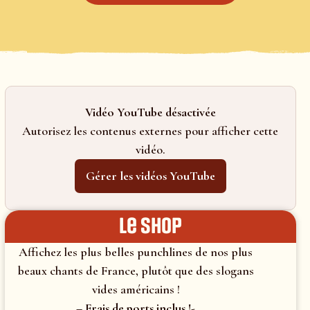
Vidéo YouTube désactivée
Autorisez les contenus externes pour afficher cette
vidéo.
Gérer les vidéos YouTube
le shop
Affichez les plus belles punchlines de nos plus
beaux chants de France, plutôt que des slogans
vides américains !
– Frais de ports inclus !-