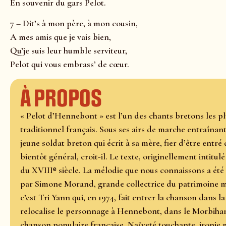
En souvenir du gars Pelot.
7 – Dit’s à mon père, à mon cousin,
A mes amis que je vais bien,
Qu’je suis leur humble serviteur,
Pelot qui vous embrass’ de cœur.
À propos
« Pelot d’Hennebont » est l’un des chants bretons les 
traditionnel français. Sous ses airs de marche entraînante
jeune soldat breton qui écrit à sa mère, fier d’être entré
bientôt général, croit-il. Le texte, originellement intitulé
du XVIIIᵉ siècle. La mélodie que nous connaissons a ét
par Simone Morand, grande collectrice du patrimoine m
c’est Tri Yann qui, en 1974, fait entrer la chanson dans l
relocalise le personnage à Hennebont, dans le Morbihan, 
chanson populaire française. Naïveté touchante, ironie 