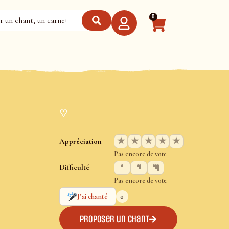
0
♡
+
★
★
★
★
★
Appréciation
Pas encore de vote
Difficulté
Pas encore de vote
0
J’ai chanté
Proposer un chant