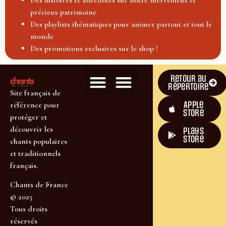
précieux patrimoine
Des playlists thématiques pour animer partout et tout le
monde
Des promotions exclusives sur le shop !
Retour au
répertoire
Site français de
Apple
référence pour
Store
protéger et
découvrir les
plays
store
chants populaires
et traditionnels
français.
Chants de France
© 2025
Tous droits
réservés