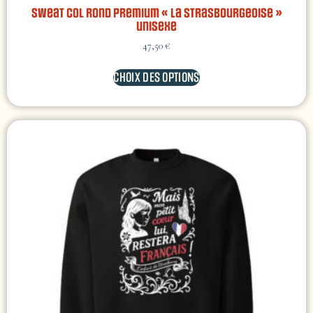
Sweat col rond premium « La Strasbourgeoise »
unisexe
47,50
€
CHOIX DES OPTIONS