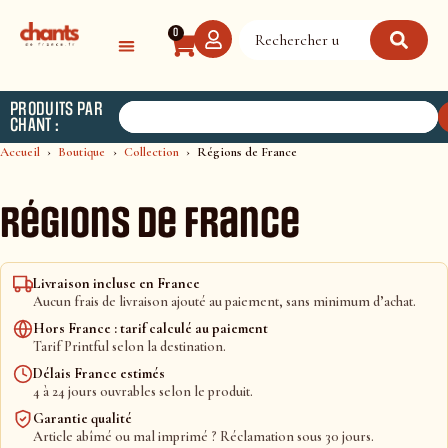
Panneau de gestion des cookies
0
PRODUITS PAR
CHANT :
Accueil
Boutique
Collection
Régions de France
Régions de France
Livraison incluse en France
Aucun frais de livraison ajouté au paiement, sans minimum d’achat.
Hors France : tarif calculé au paiement
Tarif Printful selon la destination.
Délais France estimés
4 à 24 jours ouvrables selon le produit.
Garantie qualité
Article abîmé ou mal imprimé ? Réclamation sous 30 jours.