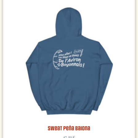
Sweat Peña Baiona
47,50
€