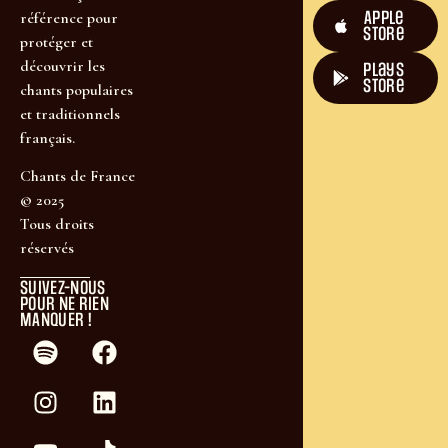
Apple
référence pour
Store
protéger et
découvrir les
plays
store
chants populaires
et traditionnels
français.
Chants de France
© 2025
Tous droits
réservés
SUIVEZ-NOUS
POUR NE RIEN
MANQUER !