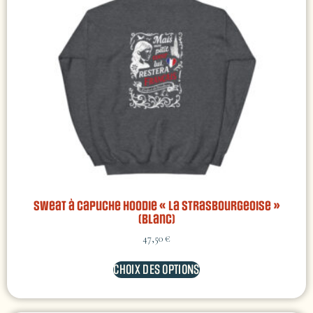
Sweat à capuche hoodie « La Strasbourgeoise »
(Blanc)
47,50
€
CHOIX DES OPTIONS