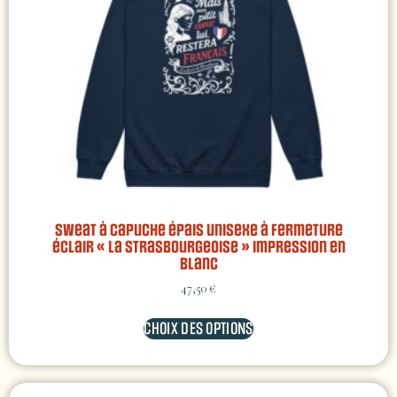
Sweat à capuche épais unisexe à fermeture
éclair « La Strasbourgeoise » impression en
blanc
47,50
€
CHOIX DES OPTIONS