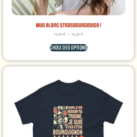
Mug Blanc Strasbourgeoise !
12,00
€
–
15,50
€
CHOIX DES OPTIONS