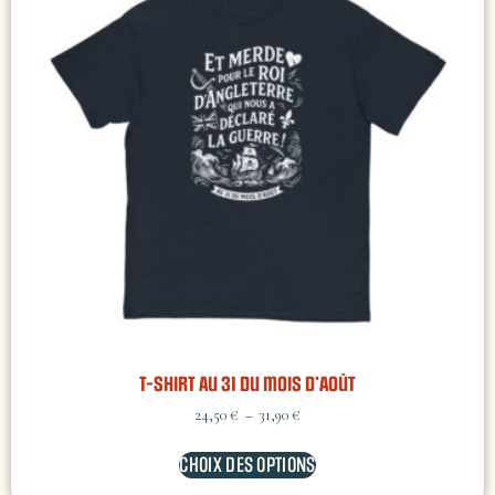
T-shirt Au 31 du mois d’Août
24,50
€
–
31,90
€
CHOIX DES OPTIONS