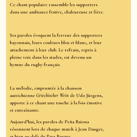
Ce chant populaire rassemble les supporters
dans une ambiance festive, chaleureuse et fière.
Ses paroles évoquent la ferveur des supporters
bayonnais, leurs couleurs bleu et blanc, et leur
attachement à leur club. Le refrain, repris à
pleine voix dans les stades, est devenu un
hymne du rugby français.
La mélodie, empruntée à la chanson
autrichienne
Griechischer Wein
de Udo Jürgens,
apporte à ce chant une touche à la fois émotive
et entraînante.
Aujourd’hui, les paroles de Peña Baiona
résonnent lors de chaque match à Jean Dauger,
et bien au-delà du Pays Basque.