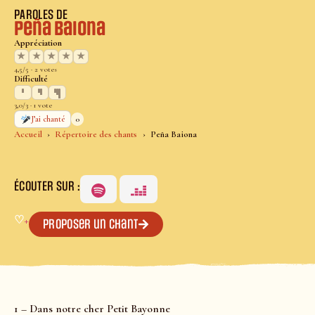
PAROLES DE
Peña Baiona
Appréciation
★
★
★
★
★
4,5/5 · 2 votes
Difficulté
3,0/3 · 1 vote
0
J’ai chanté
Accueil
Répertoire des chants
Peña Baiona
ÉCOUTER SUR :
♡
+
Proposer un chant
1 – Dans notre cher Petit Bayonne