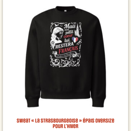
Sweat « La Strasbourgeoise » épais oversize
pour l’hiver