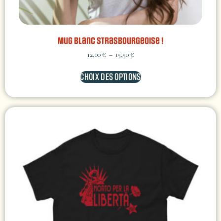
Mug Blanc Strasbourgeoise !
12,00
€
–
15,50
€
CHOIX DES OPTIONS