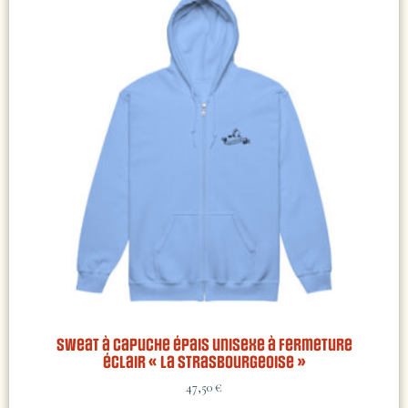
Sweat à capuche épais unisexe à fermeture
éclair « La Strasbourgeoise »
47,50
€