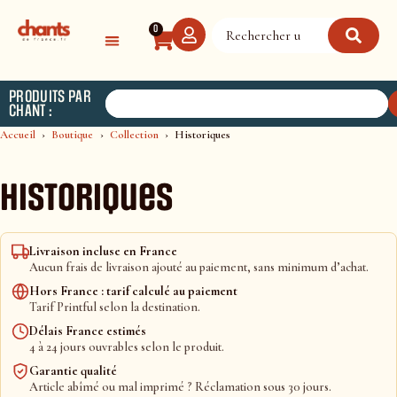
Panneau de gestion des cookies
0
PRODUITS PAR
CHANT :
Accueil
Boutique
Collection
Historiques
Historiques
Livraison incluse en France
Aucun frais de livraison ajouté au paiement, sans minimum d’achat.
Hors France : tarif calculé au paiement
Tarif Printful selon la destination.
Délais France estimés
4 à 24 jours ouvrables selon le produit.
Garantie qualité
Article abîmé ou mal imprimé ? Réclamation sous 30 jours.