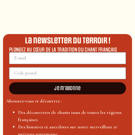
La newsletter du terroir !
PLONGEZ AU CŒUR DE LA TRADITION DU CHANT FRANÇAIS
Je m'abonne
Abonnez-vous et découvrez :
Des découvertes de chants issus de toutes les régions
françaises
Des histoires et anecdotes sur notre merveilleux et
précieux patrimoine