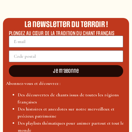
La newsletter du terroir !
PLONGEZ AU CŒUR DE LA TRADITION DU CHANT FRANÇAIS
Je m'abonne
Abonnez-vous et découvrez :
Des découvertes de chants issus de toutes les régions
françaises
Des histoires et anecdotes sur notre merveilleux et
précieux patrimoine
Des playlists thématiques pour animer partout et tout le
monde