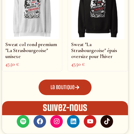
Sweat col rond premium
Sweat "La
"La Strasbourgeoise"
Strasbourgeoise" épais
unisexe
oversize pour l'hiver
47,50
€
47,50
€
La boutique
Suivez-nous