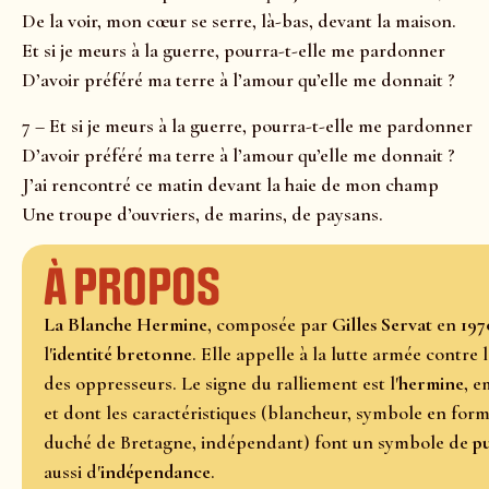
De la voir, mon cœur se serre, là-bas, devant la maison.
Et si je meurs à la guerre, pourra-t-elle me pardonner
D’avoir préféré ma terre à l’amour qu’elle me donnait ?
7 – Et si je meurs à la guerre, pourra-t-elle me pardonner
D’avoir préféré ma terre à l’amour qu’elle me donnait ?
J’ai rencontré ce matin devant la haie de mon champ
Une troupe d’ouvriers, de marins, de paysans.
À propos
La Blanche Hermine
, composée par
Gilles Servat
en
197
l'
identité bretonne
. Elle appelle à la lutte armée contr
des oppresseurs. Le signe du ralliement est l'
hermine
, e
et dont les caractéristiques (blancheur, symbole en forme
duché de Bretagne, indépendant) font un symbole de
pu
aussi d'
indépendance
.