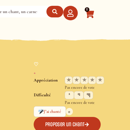
0
♡
+
★
★
★
★
★
Appréciation
Pas encore de vote
Difficulté
Pas encore de vote
0
J’ai chanté
Proposer un chant