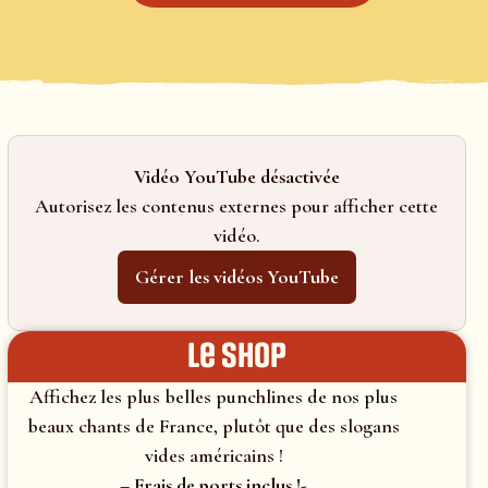
Vidéo YouTube désactivée
Autorisez les contenus externes pour afficher cette
vidéo.
Gérer les vidéos YouTube
le shop
Affichez les plus belles punchlines de nos plus
beaux chants de France, plutôt que des slogans
vides américains !
– Frais de ports inclus !-