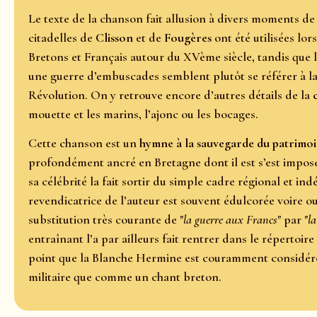
Le texte de la chanson fait allusion à divers moments de 
citadelles de
Clisson
et de
Fougères
ont été utilisées lo
Bretons et Français autour du XVème siècle, tandis que 
une guerre d’embuscades semblent plutôt se référer à l
Révolution. On y retrouve encore d’autres détails de la
mouette et les marins, l’ajonc ou les bocages.
Cette chanson est un
hymne à la sauvegarde du patrimo
profondément ancré en Bretagne dont il est s’est imp
sa célébrité la fait sortir du simple cadre régional et in
revendicatrice de l’auteur est souvent édulcorée voire 
substitution très courante de "
la guerre aux Francs
" par "
la
entraînant l’a par ailleurs fait rentrer dans le répertoir
point que la Blanche Hermine est couramment considé
militaire que comme un chant breton.