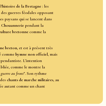
l'
histoire de la Bretagne
: les
rs des guerres féodales opposant
les paysans qui se lancent dans
a
Chouannerie
pendant la
culture bretonne
comme la
ine breton
, et est à présent très
osé comme
hymne non officiel
, mais
dépendantiste. L’intention
oubliée, comme le montre la
 guerre au front
". Son rythme
e des
chants de marche militaires
, au
rée autant comme un chant