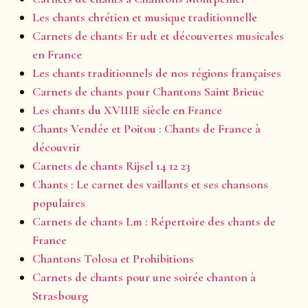
Les chants chrétien et musique traditionnelle
Carnets de chants Er udt et découvertes musicales
en France
Les chants traditionnels de nos régions françaises
Carnets de chants pour Chantons Saint Brieuc
Les chants du XVIIIE siècle en France
Chants Vendée et Poitou : Chants de France à
découvrir
Carnets de chants Rijsel 14 12 23
Chants : Le carnet des vaillants et ses chansons
populaires
Carnets de chants Lm : Répertoire des chants de
France
Chantons Tolosa et Prohibitions
Carnets de chants pour une soirée chanton à
Strasbourg