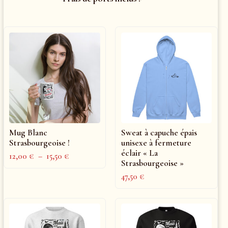
Mug Blanc
Sweat à capuche épais
Strasbourgeoise !
unisexe à fermeture
éclair « La
12,00
€
–
15,50
€
Strasbourgeoise »
47,50
€