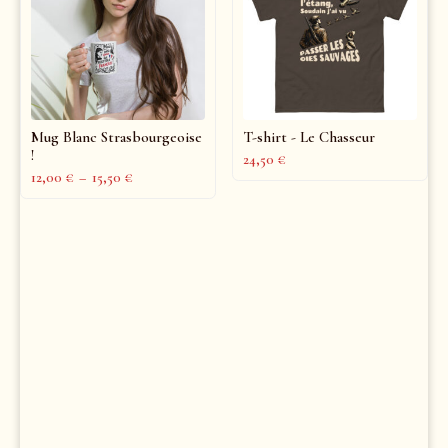
Mug Blanc Strasbourgeoise
T-shirt - Le Chasseur
!
24,50
€
12,00
€
–
15,50
€