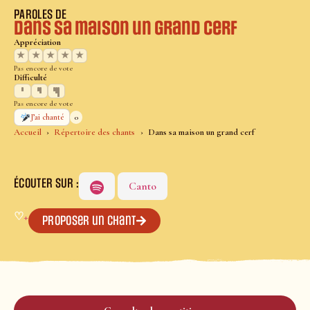
PAROLES DE
Dans sa maison un grand cerf
Appréciation
★
★
★
★
★
Pas encore de vote
Difficulté
Pas encore de vote
0
J’ai chanté
Accueil
Répertoire des chants
Dans sa maison un grand cerf
ÉCOUTER SUR :
Canto
♡
+
Proposer un chant