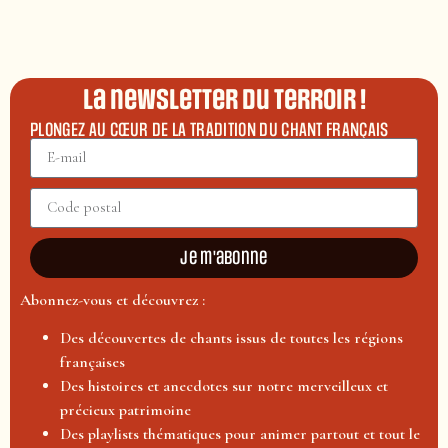
La newsletter du terroir !
PLONGEZ AU CŒUR DE LA TRADITION DU CHANT FRANÇAIS
Je m'abonne
Abonnez-vous et découvrez :
Des découvertes de chants issus de toutes les régions
françaises
Des histoires et anecdotes sur notre merveilleux et
précieux patrimoine
Des playlists thématiques pour animer partout et tout le