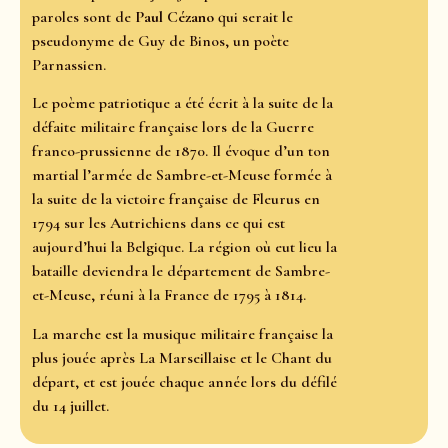
paroles sont de
Paul Cézano
qui serait le
pseudonyme de Guy de Binos, un poète
Parnassien.
Le poème patriotique a été écrit à la suite de la
défaite militaire française lors de la Guerre
franco-prussienne de 1870. Il évoque d’un ton
martial l’armée de Sambre-et-Meuse formée à
la suite de la victoire française de Fleurus en
1794 sur les Autrichiens dans ce qui est
aujourd’hui la Belgique. La région où eut lieu la
bataille deviendra le département de Sambre-
et-Meuse, réuni à la France de 1795 à 1814.
La marche est la musique militaire française la
plus jouée après La Marseillaise et le Chant du
départ, et est jouée chaque année lors du défilé
du 14 juillet.