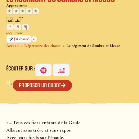
Appréciation
★
★
★
★
★
5,0/5 · 1 vote
Difficulté
1,0/3 · 1 vote
0
J’ai chanté
Accueil
Répertoire des chants
Le régiment de Sambre et Meuse
ÉCOUTER SUR :
♡
+
Proposer un chant
1 – Tous ces fiers enfants de la Gaule
Allaient sans trêve et sans repos
Avec leurs fusils sur l’épaule,