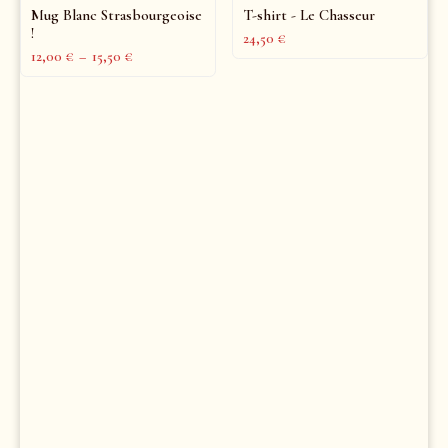
Mug Blanc Strasbourgeoise
T-shirt - Le Chasseur
!
24,50
€
12,00
€
–
15,50
€