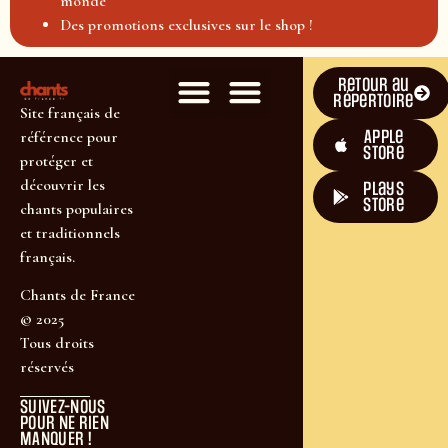
monde
Des promotions exclusives sur le shop !
Retour au
répertoire
Site français de
Apple
référence pour
Store
protéger et
découvrir les
plays
store
chants populaires
et traditionnels
français.
Chants de France
© 2025
Tous droits
réservés
SUIVEZ-NOUS
POUR NE RIEN
MANQUER !