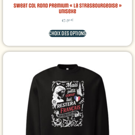
Sweat col rond premium « La Strasbourgeoise »
unisexe
47,50
€
CHOIX DES OPTIONS