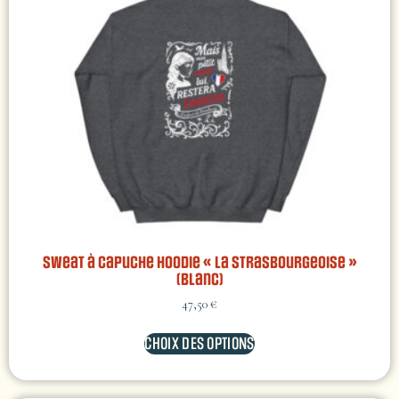
Sweat à capuche hoodie « La Strasbourgeoise »
(Blanc)
47,50
€
CHOIX DES OPTIONS