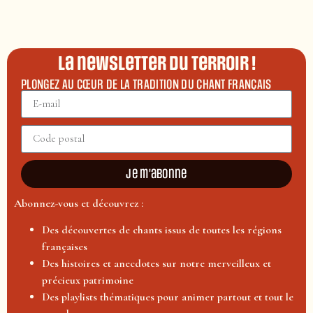
La newsletter du terroir !
PLONGEZ AU CŒUR DE LA TRADITION DU CHANT FRANÇAIS
Je m'abonne
Abonnez-vous et découvrez :
Des découvertes de chants issus de toutes les régions
françaises
Des histoires et anecdotes sur notre merveilleux et
précieux patrimoine
Des playlists thématiques pour animer partout et tout le