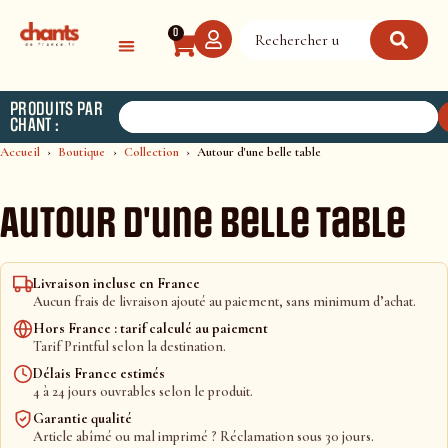
Panneau de gestion des cookies
0
PRODUITS PAR
CHANT :
Accueil
Boutique
Collection
Autour d'une belle table
Autour d'une belle table
Livraison incluse en France
Aucun frais de livraison ajouté au paiement, sans minimum d’achat.
Hors France : tarif calculé au paiement
Tarif Printful selon la destination.
Délais France estimés
4 à 24 jours ouvrables selon le produit.
Garantie qualité
Article abîmé ou mal imprimé ? Réclamation sous 30 jours.