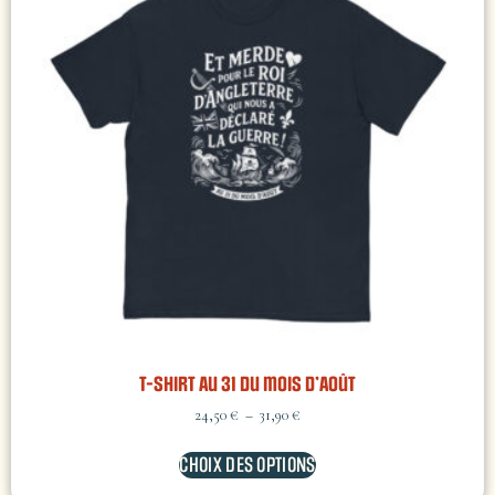
T-shirt Au 31 du mois d’Août
24,50
€
–
31,90
€
CHOIX DES OPTIONS