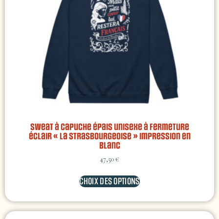
Sweat à capuche épais unisexe à fermeture
éclair « La Strasbourgeoise » impression en
blanc
47,50
€
CHOIX DES OPTIONS