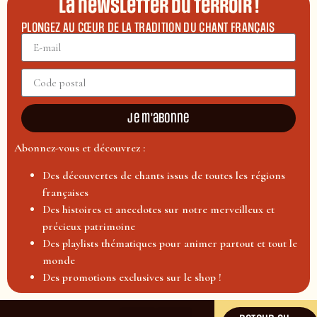
La newsletter du terroir !
PLONGEZ AU CŒUR DE LA TRADITION DU CHANT FRANÇAIS
Je m'abonne
Abonnez-vous et découvrez :
Des découvertes de chants issus de toutes les régions
françaises
Des histoires et anecdotes sur notre merveilleux et
précieux patrimoine
Des playlists thématiques pour animer partout et tout le
monde
Des promotions exclusives sur le shop !