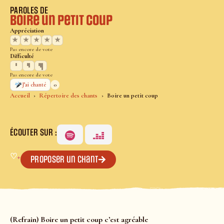
PAROLES DE
Boire un petit coup
Appréciation
★
★
★
★
★
Pas encore de vote
Difficulté
Pas encore de vote
0
J’ai chanté
Accueil
Répertoire des chants
Boire un petit coup
ÉCOUTER SUR :
♡
+
Proposer un chant
(Refrain) Boire un petit coup c’est agréable