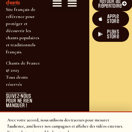
Retour au
répertoire
Site français de
Apple
référence pour
Store
protéger et
découvrir les
plays
store
chants populaires
et traditionnels
français.
Chants de France
© 2025
Tous droits
réservés
SUIVEZ-NOUS
POUR NE RIEN
MANQUER !
Avec votre accord, nous utilisons des traceurs pour mesurer
l'audience, améliorer nos campagnes et afficher des vidéos externes.