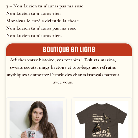
3 – Non Lucien tu n’auras pas ma rose
Non Lucien tu n’auras rien
Monsieur le curé a défendu la chose
Non Lucien tu n’auras pas ma rose
Non Lucien tu n’auras rien.
Boutique en ligne
Affichez votre histoire, vos terroirs ! T-shirts marins,
sweats scouts, mugs bretons et tote-bags aux refrains
mythiques : emportez l’esprit des chants français partout
avec vous.