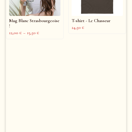
Mug Blanc Strasbourgeoise
T-shirt - Le Chasseur
!
24,50
€
12,00
€
–
15,50
€