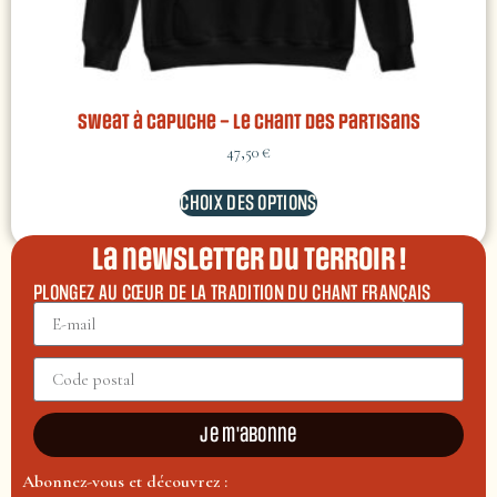
Sweat à capuche – Le chant des Partisans
47,50
€
CHOIX DES OPTIONS
La newsletter du terroir !
PLONGEZ AU CŒUR DE LA TRADITION DU CHANT FRANÇAIS
←
1
2
3
Je m'abonne
Abonnez-vous et découvrez :