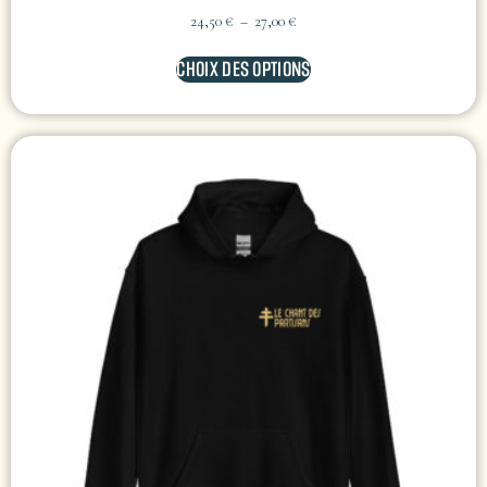
24,50
€
–
27,00
€
CHOIX DES OPTIONS