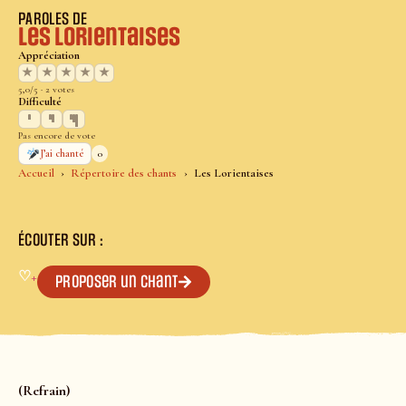
PAROLES DE
Les Lorientaises
Appréciation
★
★
★
★
★
5,0/5 · 2 votes
Difficulté
Pas encore de vote
0
J’ai chanté
Accueil
Répertoire des chants
Les Lorientaises
ÉCOUTER SUR :
♡
+
Proposer un chant
(Refrain)