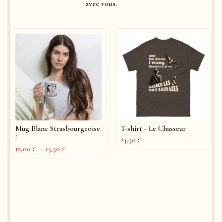
avec vous.
Mug Blanc Strasbourgeoise
T-shirt - Le Chasseur
!
24,50
€
12,00
€
–
15,50
€