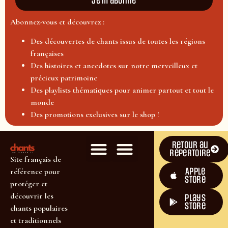
Je m'abonne
Abonnez-vous et découvrez :
Des découvertes de chants issus de toutes les régions
françaises
Des histoires et anecdotes sur notre merveilleux et
précieux patrimoine
Des playlists thématiques pour animer partout et tout le
monde
Des promotions exclusives sur le shop !
Retour au
répertoire
Site français de
Apple
référence pour
Store
protéger et
découvrir les
plays
store
chants populaires
et traditionnels