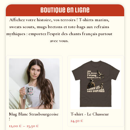
Boutique en ligne
Affichez votre histoire, vos terroirs ! T-shirts marins,
sweats scouts, mugs bretons et tote-bags aux refrains
mythiques : emportez l’esprit des chants français partout
avec vous.
Mug Blanc Strasbourgeoise
T-shirt - Le Chasseur
!
24,50
€
12,00
€
–
15,50
€