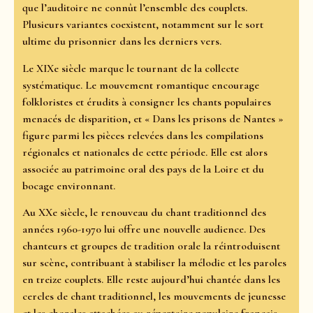
que l’auditoire ne connût l’ensemble des couplets.
Plusieurs variantes coexistent, notamment sur le sort
ultime du prisonnier dans les derniers vers.
Le XIXe siècle marque le tournant de la collecte
systématique. Le mouvement romantique encourage
folkloristes et érudits à consigner les chants populaires
menacés de disparition, et « Dans les prisons de Nantes »
figure parmi les pièces relevées dans les compilations
régionales et nationales de cette période. Elle est alors
associée au patrimoine oral des pays de la Loire et du
bocage environnant.
Au XXe siècle, le renouveau du chant traditionnel des
années 1960-1970 lui offre une nouvelle audience. Des
chanteurs et groupes de tradition orale la réintroduisent
sur scène, contribuant à stabiliser la mélodie et les paroles
en treize couplets. Elle reste aujourd’hui chantée dans les
cercles de chant traditionnel, les mouvements de jeunesse