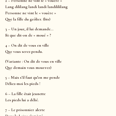
2 – Personne ne vint le « vouère »
Lang dililang landi landi landilililang
Personne ne vint le « vouère »
Que la fille du geôlier. (bis)
3 – Un jour, il lui demande…
Et que dit-on de « moué » ?
4 – On dit de vous en ville
Que vous serez pendu.
(Variante : On dit de vous en ville
Que demain vous mourrez)
5 – Mais s’il faut qu’on me pende
Déliez-moi les pieds !
6 – La fille était jeunette
Les pieds lui a délié.
7 – Le prisonnier alerte