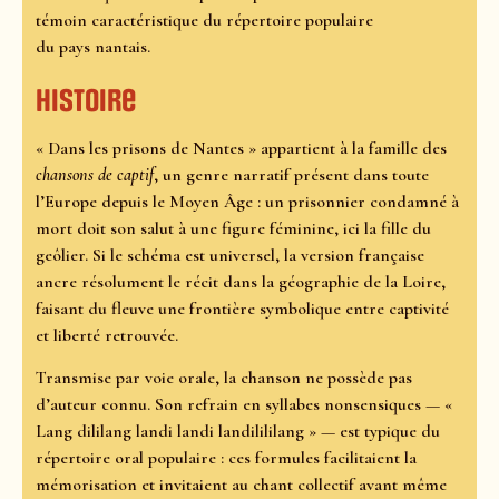
témoin caractéristique du répertoire populaire
du pays nantais.
Histoire
« Dans les prisons de Nantes » appartient à la famille des
chansons de captif
, un genre narratif présent dans toute
l’Europe depuis le Moyen Âge : un prisonnier condamné à
mort doit son salut à une figure féminine, ici la fille du
geôlier. Si le schéma est universel, la version française
ancre résolument le récit dans la géographie de la Loire,
faisant du fleuve une frontière symbolique entre captivité
et liberté retrouvée.
Transmise par voie orale, la chanson ne possède pas
d’auteur connu. Son refrain en syllabes nonsensiques — «
Lang dililang landi landi landilililang » — est typique du
répertoire oral populaire : ces formules facilitaient la
mémorisation et invitaient au chant collectif avant même