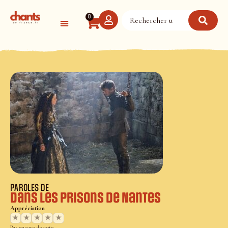
Panneau de gestion des cookies
0
PAROLES DE
Dans les prisons de Nantes
Appréciation
★
★
★
★
★
Pas encore de vote