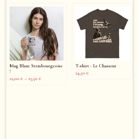
Mug Blanc Strasbourgeoise
T-shirt - Le Chasseur
!
24,50
€
12,00
€
–
15,50
€