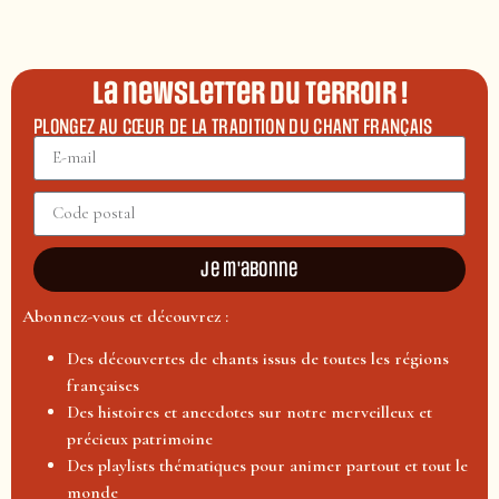
La newsletter du terroir !
PLONGEZ AU CŒUR DE LA TRADITION DU CHANT FRANÇAIS
Je m'abonne
Abonnez-vous et découvrez :
Des découvertes de chants issus de toutes les régions
françaises
Des histoires et anecdotes sur notre merveilleux et
précieux patrimoine
Des playlists thématiques pour animer partout et tout le
monde