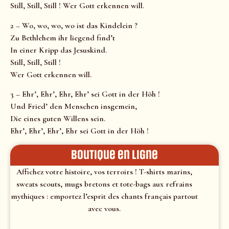
Still, Still, Still ! Wer Gott erkennen will.
2 – Wo, wo, wo, wo ist das Kindelein ?
Zu Bethlehem ihr liegend find’t
In einer Kripp das Jesuskind.
Still, Still, Still !
Wer Gott erkennen will.
3 – Ehr’, Ehr’, Ehr, Ehr’ sei Gott in der Höh !
Und Fried’ den Menschen insgemein,
Die eines guten Willens sein.
Ehr’, Ehr’, Ehr’, Ehr sei Gott in der Höh !
Boutique en ligne
Affichez votre histoire, vos terroirs ! T-shirts marins,
sweats scouts, mugs bretons et tote-bags aux refrains
mythiques : emportez l’esprit des chants français partout
avec vous.