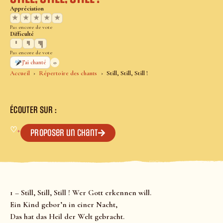
Appréciation
★
★
★
★
★
Pas encore de vote
Difficulté
Pas encore de vote
0
J’ai chanté
Accueil
Répertoire des chants
Still, Still, Still !
ÉCOUTER SUR :
♡
+
Proposer un chant
1 – Still, Still, Still ! Wer Gott erkennen will.
Ein Kind gebor’n in einer Nacht,
Das hat das Heil der Welt gebracht.