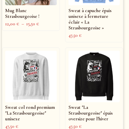
Mug Blanc
Sweat à capuche épais
Strasbourgeoise !
unisexe à fermeture
éclair « La
12,00
€
–
15,50
€
Strasbourgeoise »
47,50
€
Sweat col rond premium
Sweat "La
"La Strasbourgeoise"
Strasbourgeoise" épais
unisexe
oversize pour l'hiver
47,50
€
47,50
€