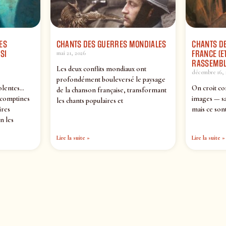
ES
CHANTS DES GUERRES MONDIALES
CHANTS DE
SI
FRANCE (ET
mai 21, 2026
RASSEMBL
Les deux conflits mondiaux ont
décembre 16, 
profondément bouleversé le paysage
olentes…
On croit co
de la chanson française, transformant
 comptines
images — sa
les chants populaires et
ires
mais ce sont
n les
Lire la suite »
Lire la suite »