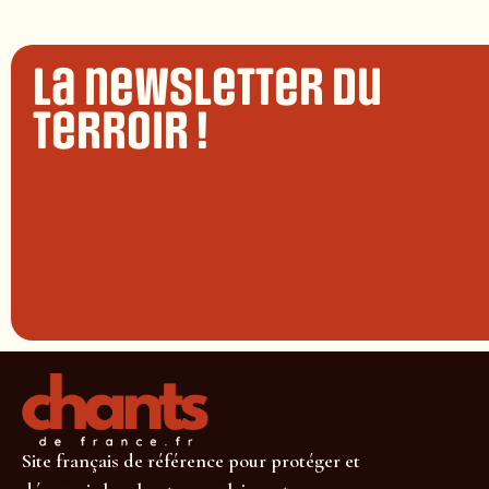
La newsletter du
terroir !
Site français de référence pour protéger et