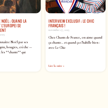
 NOËL : QUAND LA
INTERVIEW EXCLUSIF : LE CHIC
 L’EUROPE) SE
FRANÇAIS !
ENT
novembre 27, 2025
2025
Chez Chants de France, on aime quand
nnaître Noël par ses
ça chante… et quand ça s’habille bien :
pin, bougies, crèche —
avec Le Chic
 les **chants** qui
Lire la suite »