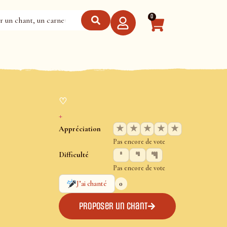
0
♡
+
★
★
★
★
★
Appréciation
Pas encore de vote
Difficulté
Pas encore de vote
0
J’ai chanté
Proposer un chant