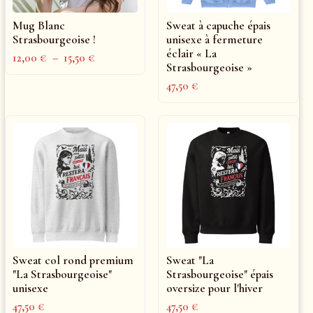
Mug Blanc
Sweat à capuche épais
Strasbourgeoise !
unisexe à fermeture
éclair « La
12,00
€
–
15,50
€
Strasbourgeoise »
47,50
€
Sweat col rond premium
Sweat "La
"La Strasbourgeoise"
Strasbourgeoise" épais
unisexe
oversize pour l'hiver
47,50
€
47,50
€