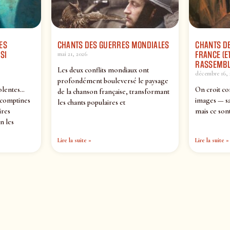
ES
CHANTS DES GUERRES MONDIALES
CHANTS DE
SI
FRANCE (ET
mai 21, 2026
RASSEMBL
Les deux conflits mondiaux ont
décembre 16, 
profondément bouleversé le paysage
olentes…
On croit co
de la chanson française, transformant
 comptines
images — sa
les chants populaires et
ires
mais ce sont
n les
Lire la suite »
Lire la suite »