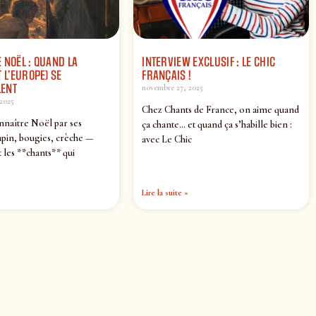
 NOËL : QUAND LA
INTERVIEW EXCLUSIF : LE CHIC
 L’EUROPE) SE
FRANÇAIS !
ENT
novembre 27, 2025
2025
Chez Chants de France, on aime quand
nnaître Noël par ses
ça chante… et quand ça s’habille bien :
pin, bougies, crèche —
avec Le Chic
 les **chants** qui
Lire la suite »