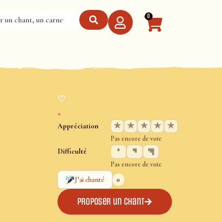
0
♡
+
★
★
★
★
★
Appréciation
Pas encore de vote
Difficulté
Pas encore de vote
0
J’ai chanté
Proposer un chant