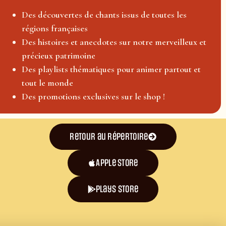
Des découvertes de chants issus de toutes les
régions françaises
Des histoires et anecdotes sur notre merveilleux et
précieux patrimoine
Des playlists thématiques pour animer partout et
tout le monde
Des promotions exclusives sur le shop !
Retour au répertoire
Apple Store
plays store