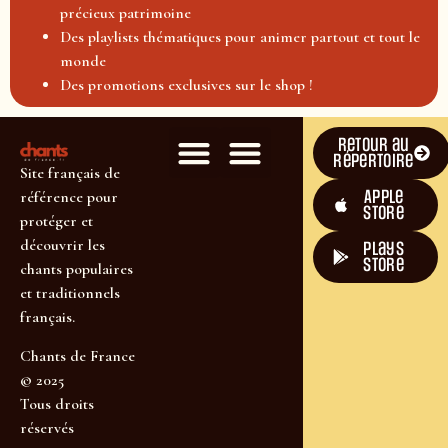
précieux patrimoine
Des playlists thématiques pour animer partout et tout le
monde
Des promotions exclusives sur le shop !
Retour au
répertoire
Site français de
Apple
référence pour
Store
protéger et
découvrir les
plays
store
chants populaires
et traditionnels
français.
Chants de France
© 2025
Tous droits
réservés