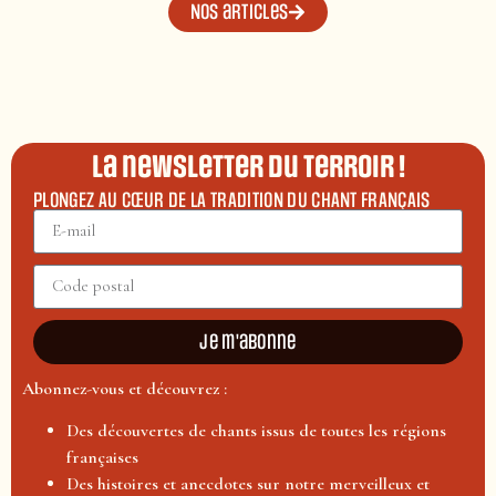
Nos articles
La newsletter du terroir !
PLONGEZ AU CŒUR DE LA TRADITION DU CHANT FRANÇAIS
Je m'abonne
Abonnez-vous et découvrez :
Des découvertes de chants issus de toutes les régions
françaises
Des histoires et anecdotes sur notre merveilleux et