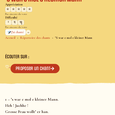
Appréciation
★
★
★
★
★
Pas encore de vote
Difficulté
Pas encore de vote
0
J’ai chanté
Accueil
Répertoire des chants
’S war e mol e kleiner Mann
ÉCOUTER SUR :
♡
+
Proposer un chant
1 – ’s war e mol e kleiner Mann.
Heh ! Juchhe !
Grosse Frau wollt’ er han.