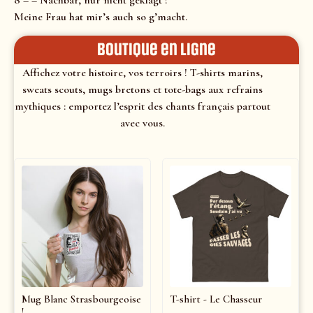
8 – – Nachbar, nur nicht geklagt !
Meine Frau hat mir’s auch so g’macht.
Boutique en ligne
Affichez votre histoire, vos terroirs ! T-shirts marins,
sweats scouts, mugs bretons et tote-bags aux refrains
mythiques : emportez l’esprit des chants français partout
avec vous.
Mug Blanc Strasbourgeoise
T-shirt - Le Chasseur
!