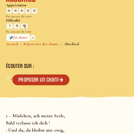
Appréciation
★
★
★
★
★
Pas encore de vote
Difficulté
Pas encore de vote
0
J’ai chanté
Accueil
Répertoire des chants
Abschied
ÉCOUTER SUR :
♡
+
Proposer un chant
1 – Mädchen, ach meine Seele,
Bald verlasse ich dich !
: Und du, du bleibst mir ewig,