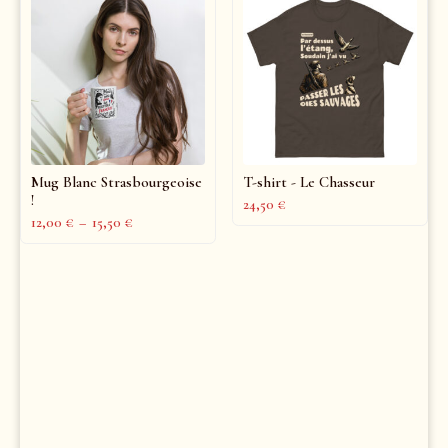
Mug Blanc Strasbourgeoise
T-shirt - Le Chasseur
!
24,50
€
12,00
€
–
15,50
€