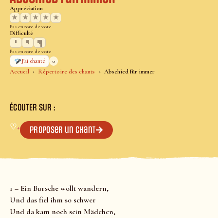
Appréciation
★
★
★
★
★
Pas encore de vote
Difficulté
Pas encore de vote
0
J’ai chanté
Accueil
Répertoire des chants
Abschied für immer
ÉCOUTER SUR :
♡
+
Proposer un chant
1 – Ein Bursche wollt wandern,
Und das fiel ihm so schwer
Und da kam noch sein Mädchen,