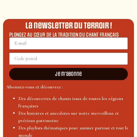
La newsletter du terroir !
PLONGEZ AU CŒUR DE LA TRADITION DU CHANT FRANÇAIS
Je m'abonne
Abonnez-vous et découvrez :
Des découvertes de chants issus de toutes les régions
françaises
Des histoires et anecdotes sur notre merveilleux et
précieux patrimoine
Des playlists thématiques pour animer partout et tout le
monde