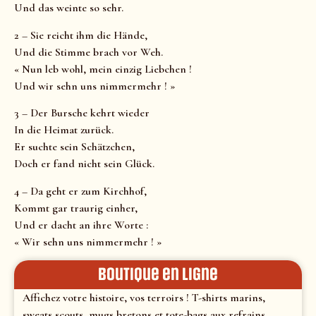
Und das weinte so sehr.
2 – Sie reicht ihm die Hände,
Und die Stimme brach vor Weh.
« Nun leb wohl, mein einzig Liebchen !
Und wir sehn uns nimmermehr ! »
3 – Der Bursche kehrt wieder
In die Heimat zurück.
Er suchte sein Schätzchen,
Doch er fand nicht sein Glück.
4 – Da geht er zum Kirchhof,
Kommt gar traurig einher,
Und er dacht an ihre Worte :
« Wir sehn uns nimmermehr ! »
Boutique en ligne
Affichez votre histoire, vos terroirs ! T-shirts marins,
sweats scouts, mugs bretons et tote-bags aux refrains