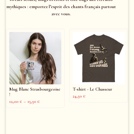
mythiques : emportez l’esprit des chants français partout
avec vous.
Mug Blanc Strasbourgeoise
T-shirt - Le Chasseur
!
24,50
€
12,00
€
–
15,50
€