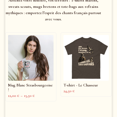
Affichez votre histoire, vos terroirs ! T-shirts marins,
sweats scouts, mugs bretons et tote-bags aux refrains
mythiques : emportez l’esprit des chants français partout
avec vous.
Mug Blanc Strasbourgeoise
T-shirt - Le Chasseur
!
24,50
€
12,00
€
–
15,50
€