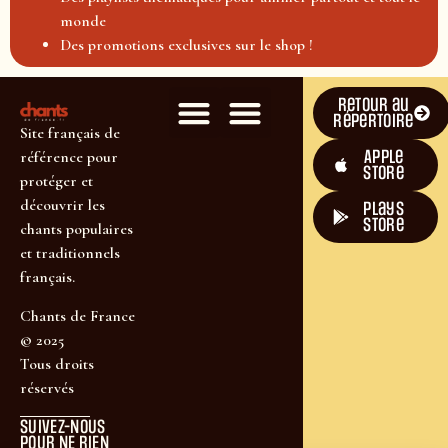
monde
Des promotions exclusives sur le shop !
Retour au
répertoire
Site français de
Apple
référence pour
Store
protéger et
découvrir les
plays
store
chants populaires
et traditionnels
français.
Chants de France
© 2025
Tous droits
réservés
SUIVEZ-NOUS
POUR NE RIEN