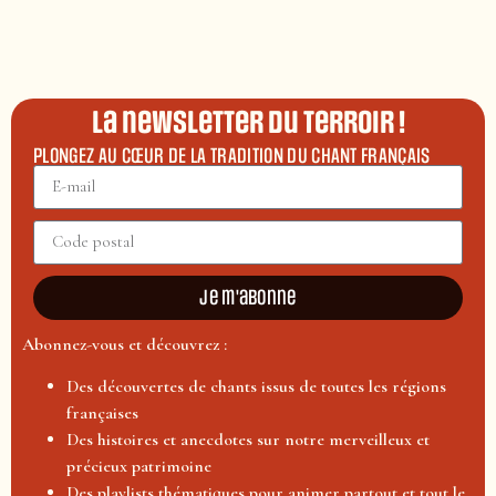
La newsletter du terroir !
PLONGEZ AU CŒUR DE LA TRADITION DU CHANT FRANÇAIS
Je m'abonne
Abonnez-vous et découvrez :
Des découvertes de chants issus de toutes les régions
françaises
Des histoires et anecdotes sur notre merveilleux et
précieux patrimoine
Des playlists thématiques pour animer partout et tout le