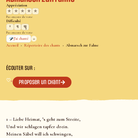
Appréciation
★
★
★
★
★
Pas encore de vote
Difficulté
Pas encore de vote
0
J’ai chanté
Accueil
Répertoire des chants
Abmarsch zur Fahne
ÉCOUTER SUR :
♡
+
Proposer un chant
1 – Liebe Heimat, ’s geht zum Streite,
Und wir schlagen tapfer drein.
Meinen Säbel will ich schwingen,