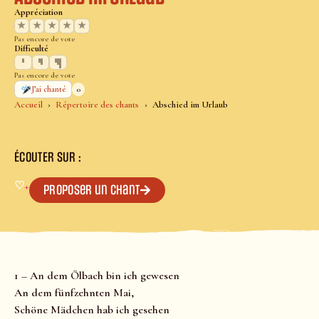
Appréciation
★
★
★
★
★
Pas encore de vote
Difficulté
Pas encore de vote
0
J’ai chanté
Accueil
Répertoire des chants
Abschied im Urlaub
ÉCOUTER SUR :
♡
+
Proposer un chant
1 – An dem Ölbach bin ich gewesen
An dem fünfzehnten Mai,
Schöne Mädchen hab ich gesehen