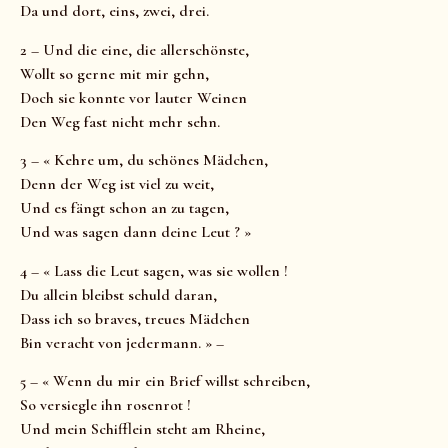
Da und dort, eins, zwei, drei.
2 – Und die eine, die allerschönste,
Wollt so gerne mit mir gehn,
Doch sie konnte vor lauter Weinen
Den Weg fast nicht mehr sehn.
3 – « Kehre um, du schönes Mädchen,
Denn der Weg ist viel zu weit,
Und es fängt schon an zu tagen,
Und was sagen dann deine Leut ? »
4 – « Lass die Leut sagen, was sie wollen !
Du allein bleibst schuld daran,
Dass ich so braves, treues Mädchen
Bin veracht von jedermann. » –
5 – « Wenn du mir ein Brief willst schreiben,
So versiegle ihn rosenrot !
Und mein Schifflein steht am Rheine,