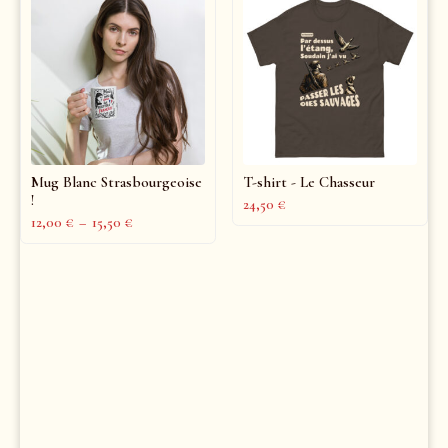
Mug Blanc Strasbourgeoise
T-shirt - Le Chasseur
!
24,50
€
12,00
€
–
15,50
€