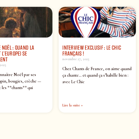
 NOËL : QUAND LA
INTERVIEW EXCLUSIF : LE CHIC
 L’EUROPE) SE
FRANÇAIS !
ENT
novembre 27, 2025
2025
Chez Chants de France, on aime quand
nnaître Noël par ses
ça chante… et quand ça s’habille bien :
pin, bougies, crèche —
avec Le Chic
 les **chants** qui
Lire la suite »