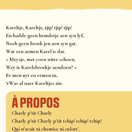
Kareltje, Kareltje, tjip! tjip! tjip!
En hadde geen hemdetje aen zyn lyf,
Noch geen broek jen aen zyn gat.
Wat een armen Karel is dat.
« Meysje, met yoen witte schoen,
Wey ie Karelsbroekje aendoen? »
Er men uyt en ermen in,
‘tWas al naer Kareltjes zin.
À propos
Charly p’tit Charly
Charly p’tit Charly p’tit tchip! tchip! tchip!
Qui n’avait ni chemise ni culott'.