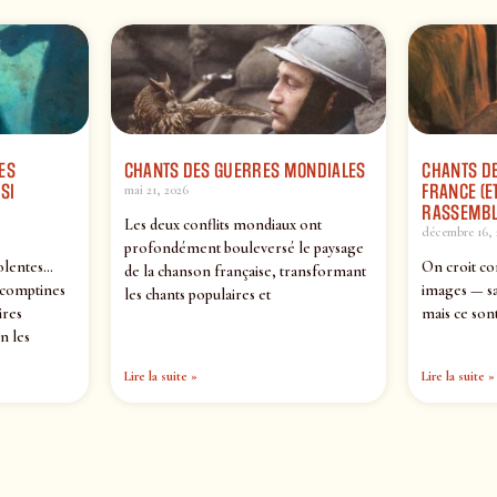
ES
CHANTS DES GUERRES MONDIALES
CHANTS DE
SI
FRANCE (ET
mai 21, 2026
RASSEMBL
Les deux conflits mondiaux ont
décembre 16, 
profondément bouleversé le paysage
olentes…
On croit co
de la chanson française, transformant
 comptines
images — sa
les chants populaires et
ires
mais ce sont
n les
Lire la suite »
Lire la suite »