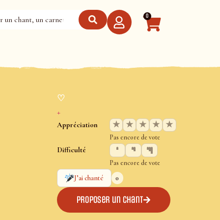
0
♡
+
★
★
★
★
★
Appréciation
Pas encore de vote
Difficulté
Pas encore de vote
0
J’ai chanté
Proposer un chant