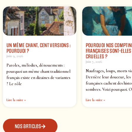
UN MÊME CHANT, CENT VERSIONS :
POURQUOI NOS COMPTIN
POURQUOI ?
FRANÇAISES SONT-ELLES 
CRUELLES ?
juin 9, 2026
juin 7, 2026
Paroles, mélodies, dénouements :
Naufrages, loups, morts vi
pourquoi un même chant traditionnel
Derrière leur douceur, les
français existe en dizaines de variantes
françaises cachent des histo
? Le rôle
sombres. Voici pourquoi. O
Lire la suite »
Lire la suite »
Nos articles