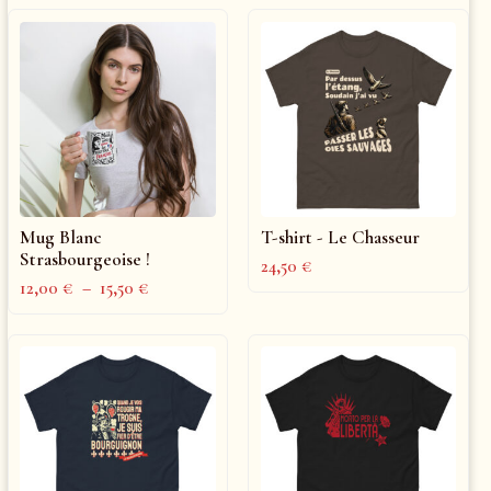
Mug Blanc
T-shirt - Le Chasseur
Strasbourgeoise !
24,50
€
12,00
€
–
15,50
€