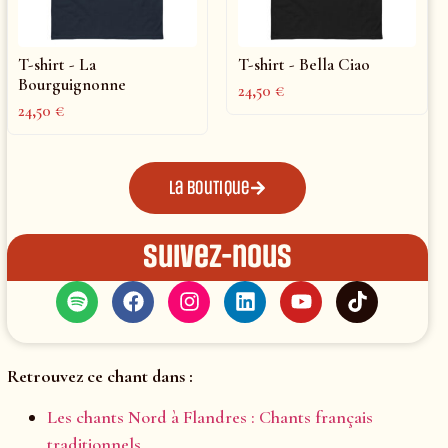
T-shirt - La
T-shirt - Bella Ciao
Bourguignonne
24,50
€
24,50
€
La boutique
Suivez-nous
Retrouvez ce chant dans :
Les chants Nord à Flandres : Chants français
traditionnels