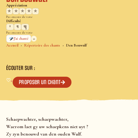
Appréciation
★
★
★
★
★
Pas encore de vote
Difficulté
Pas encore de vote
0
J’ai chanté
Accueil
Répertoire des chants
Den Bouwulf
ÉCOUTER SUR :
♡
+
Proposer un chant
Schaepwachter, schaepwachter,
Waerom laet gy uw schaepkens niet uyt ?
Zy zyn benouwd van den ouden Wulf.