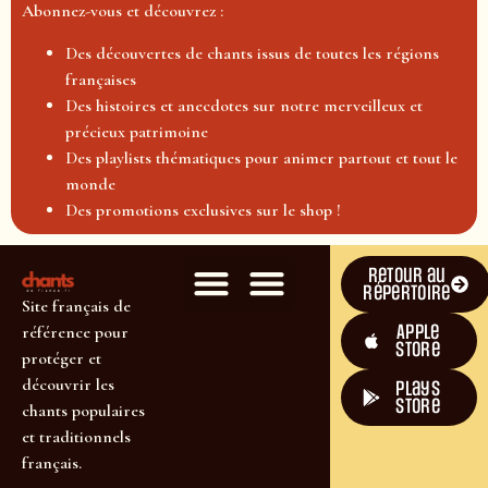
Abonnez-vous et découvrez :
Des découvertes de chants issus de toutes les régions
françaises
Des histoires et anecdotes sur notre merveilleux et
précieux patrimoine
Des playlists thématiques pour animer partout et tout le
monde
Des promotions exclusives sur le shop !
Retour au
répertoire
Site français de
Apple
référence pour
Store
protéger et
découvrir les
plays
store
chants populaires
et traditionnels
français.