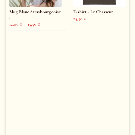
Mug Blanc Strasbourgeoise
T-shirt - Le Chasseur
!
24,50
€
12,00
€
–
15,50
€