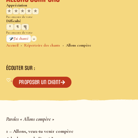
Appréciation
★
★
★
★
★
Pas encore de vote
Difficulté
Pas encore de vote
0
J’ai chanté
Accueil
Répertoire des chants
Allons compère
ÉCOUTER SUR :
♡
+
Proposer un chant
Paroles « Allons compère »
1 – Allons, veux-tu venir compère