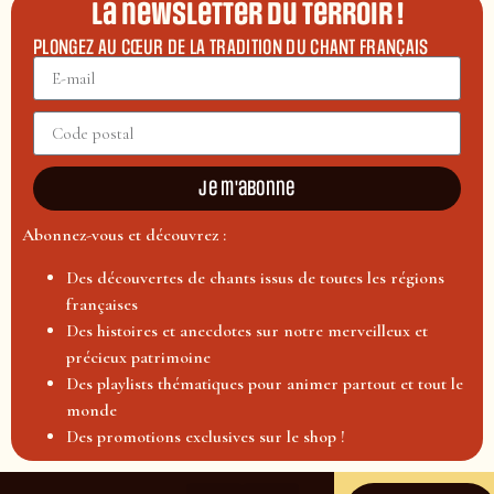
La newsletter du terroir !
PLONGEZ AU CŒUR DE LA TRADITION DU CHANT FRANÇAIS
Je m'abonne
Abonnez-vous et découvrez :
Des découvertes de chants issus de toutes les régions
françaises
Des histoires et anecdotes sur notre merveilleux et
précieux patrimoine
Des playlists thématiques pour animer partout et tout le
monde
Des promotions exclusives sur le shop !