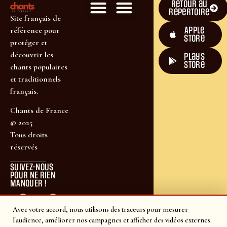
Retour au
répertoire
Site français de
Apple
référence pour
Store
protéger et
découvrir les
plays
store
chants populaires
et traditionnels
français.
Chants de France
© 2025
Tous droits
réservés
SUIVEZ-NOUS
POUR NE RIEN
MANQUER !
Avec votre accord, nous utilisons des traceurs pour mesurer
l'audience, améliorer nos campagnes et afficher des vidéos externes.