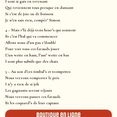
I sont si gais en revenant
Qui reviennent tous presque en dansant
Si c’est de joie ou de boisson
Je n’en sais rien, compèr’ Simon
4 – Mais v’là déjà trois heur’s qui sonnent
Et c’est l’bal qui va commencer
Allons nous d’un pas r’doublé
Pour voir tous ces farauds jouer
L’un wette en haut, l’aut’ wette en bas
I sont plus subtils que des chats
5 – Au son d’ces timbal’s et trompettes
Nous verrons remporter le prix
I n’y a rien de si joli
Les gagnants seront réjouis
Nous verrons passer ces farauds
Et les coquard’s de leur capiaux
Boutique en ligne