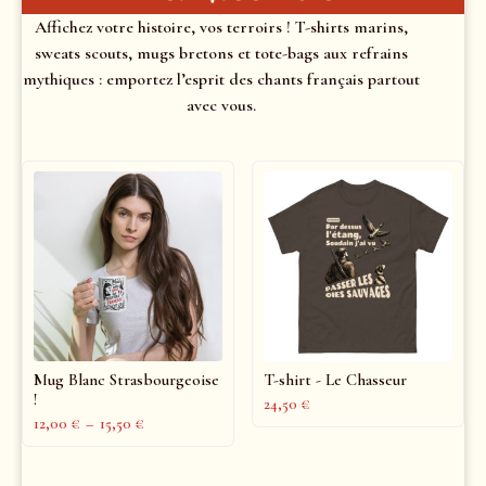
Affichez votre histoire, vos terroirs ! T-shirts marins,
sweats scouts, mugs bretons et tote-bags aux refrains
mythiques : emportez l’esprit des chants français partout
avec vous.
Mug Blanc Strasbourgeoise
T-shirt - Le Chasseur
!
24,50
€
12,00
€
–
15,50
€