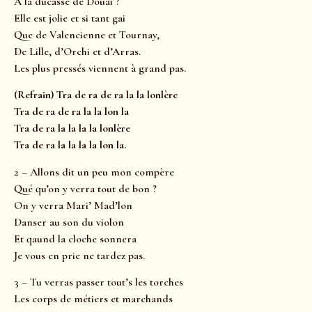
A la ducasse de Douai ?
Elle est jolie et si tant gai
Que de Valencienne et Tournay,
De Lille, d’Orchi et d’Arras.
Les plus pressés viennent à grand pas.
(Refrain) Tra de ra de ra la la lonlère
Tra de ra de ra la la lon la
Tra de ra la la la la lonlère
Tra de ra la la la la lon la.
2 – Allons dit un peu mon compère
Qué qu’on y verra tout de bon ?
On y verra Mari’ Mad’lon
Danser au son du violon
Et qaund la cloche sonnera
Je vous en prie ne tardez pas.
3 – Tu verras passer tout’s les torches
Les corps de métiers et marchands