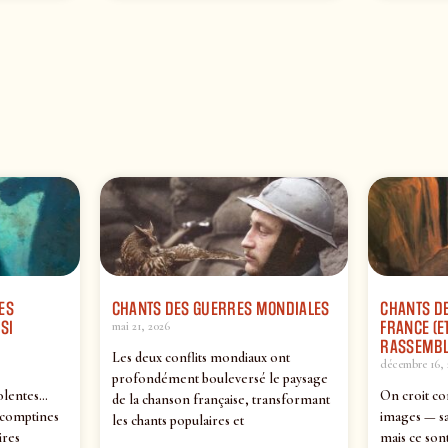
ES
CHANTS DES GUERRES MONDIALES
CHANTS DE
SI
FRANCE (ET
mai 21, 2026
RASSEMBL
Les deux conflits mondiaux ont
décembre 16, 
profondément bouleversé le paysage
olentes…
On croit co
de la chanson française, transformant
 comptines
images — sa
les chants populaires et
ires
mais ce sont