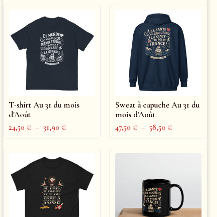
T-shirt Au 31 du mois
Sweat à capuche Au 31 du
d'Août
mois d'Août
24,50
€
–
31,90
€
47,50
€
–
58,50
€