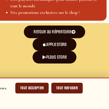
tout le monde
Des promotions exclusives sur le shop !
Retour au répertoire
Apple Store
plays store
Tout accepter
Tout refuser
rnes.