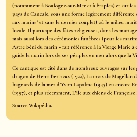
(notamment à Boulogne-sur-Mer et à Étaples) et sur le
pays de Cancale, sous une forme légèrement différente
aux marins" et sans le dernier couplet) où le milieu marit
locale. Il participe des fêtes religieuses, dans les mariag
mais aussi lors des cérémonies funèbres (pour les marins
Astre béni du marin » fait référence à la Vierge Marie à q
guide le marin lors de ses périples en mer alors que la 
Ce cantique est cité dans de nombreux ouvrages sur le
dragon de Henri Bertreux (1922), La croix de Magellan d
bagnards de la mer d’Yvon Lapalme (1945) ou encore En
(1997), et plus récemment, L’île aux chiens de François
Source Wikipédia.