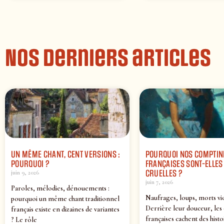
Nos derniers articles
UN MÊME CHANT, CENT VERSIONS :
POURQUOI NOS COMPTIN
POURQUOI ?
FRANÇAISES SONT-ELLES 
CRUELLES ?
juin 9, 2026
juin 7, 2026
Paroles, mélodies, dénouements :
Naufrages, loups, morts vi
pourquoi un même chant traditionnel
Derrière leur douceur, les
français existe en dizaines de variantes
françaises cachent des histo
? Le rôle