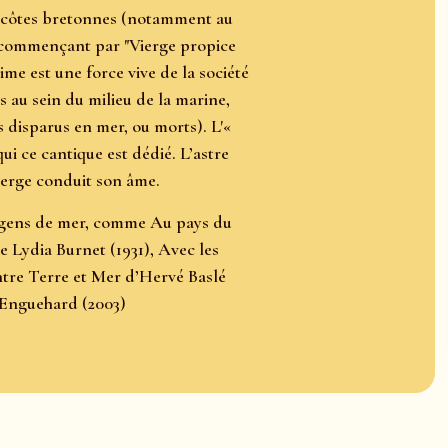
s côtes bretonnes (notamment au
 commençant par "Vierge propice
ime est une force vive de la société
es au sein du milieu de la marine,
 disparus en mer, ou morts). L'«
ui ce cantique est dédié. L’astre
Vierge conduit son âme.
s gens de mer, comme Au pays du
e Lydia Burnet (1931), Avec les
tre Terre et Mer d’Hervé Baslé
e Enguehard (2003)