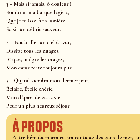
3 – Mais si jamais, ô douleur !
Sombrait ma barque légère,
Que je puisse, à ta lumière,
Saisir un débris sauveur.
4 – Fait briller un ciel d’azur,
Dissipe tous les nuages,
Et que, malgré les orages,
Mon cœur reste toujours pur.
5 – Quand viendra mon dernier jour,
Éclaire, Étoile chérie,
Mon départ de cette vie
Pour un plus heureux séjour.
À propos
Astre béni du marin est un cantique des gens de mer, su