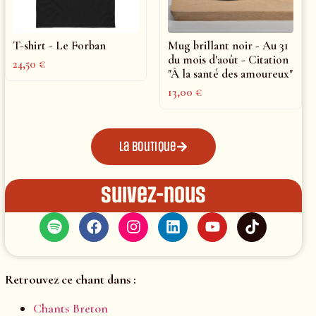
T-shirt - Le Forban
Mug brillant noir - Au 31
du mois d'août - Citation
24,50
€
"À la santé des amoureux"
13,00
€
La boutique
Suivez-nous
Retrouvez ce chant dans :
Chants Breton