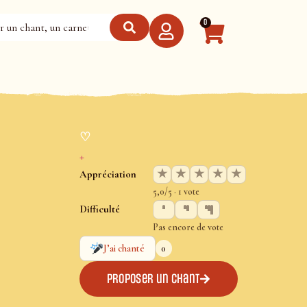
0
♡
+
★
★
★
★
★
Appréciation
5,0/5 · 1 vote
Difficulté
Pas encore de vote
0
J’ai chanté
Proposer un chant