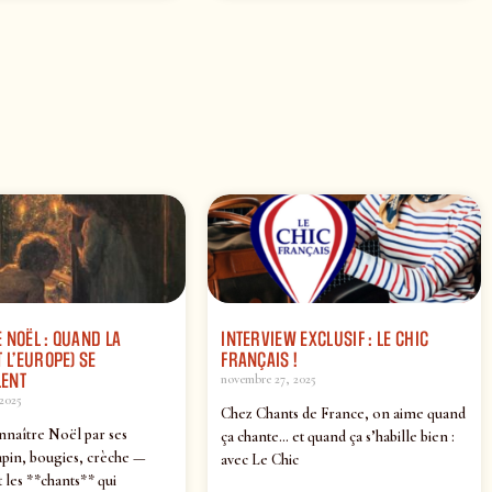
 NOËL : QUAND LA
INTERVIEW EXCLUSIF : LE CHIC
 L’EUROPE) SE
FRANÇAIS !
ENT
novembre 27, 2025
2025
Chez Chants de France, on aime quand
nnaître Noël par ses
ça chante… et quand ça s’habille bien :
pin, bougies, crèche —
avec Le Chic
 les **chants** qui