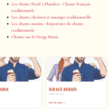
Les chants Nord à Flandres : Chants français
traditionnels
Les chants chrétien et musique traditionnelle
Les chants marins : Répertoire de chants
traditionnels
Chants sur la Vierge Marie
MARIA
DER ALTE KRIEGER
août 28, 2023
Lire la suite »