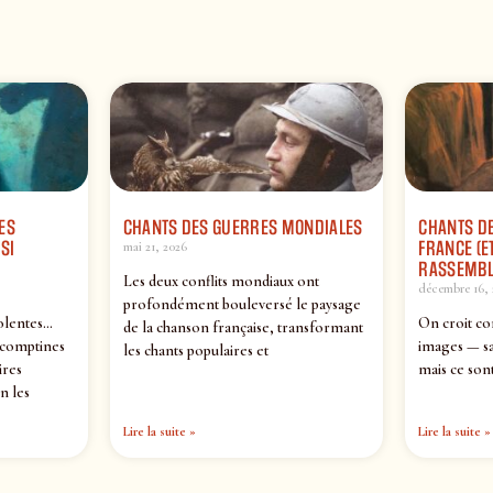
ES
CHANTS DES GUERRES MONDIALES
CHANTS DE
SI
FRANCE (ET
mai 21, 2026
RASSEMBL
Les deux conflits mondiaux ont
décembre 16, 
profondément bouleversé le paysage
olentes…
On croit co
de la chanson française, transformant
 comptines
images — sa
les chants populaires et
ires
mais ce sont
n les
Lire la suite »
Lire la suite »