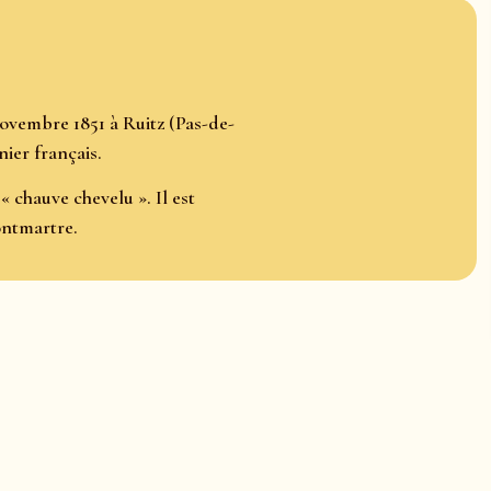
ovembre 1851 à Ruitz (Pas-de-
nier français.
« chauve chevelu ». Il est
ontmartre.