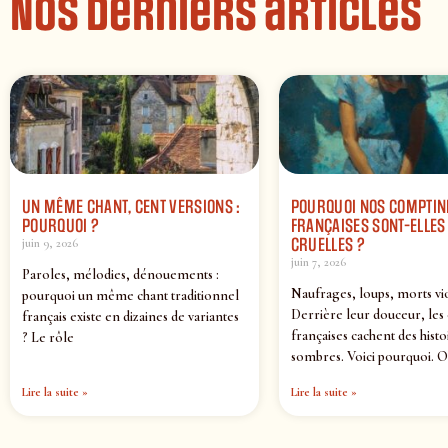
Nos derniers articles
UN MÊME CHANT, CENT VERSIONS :
POURQUOI NOS COMPTIN
POURQUOI ?
FRANÇAISES SONT-ELLES 
CRUELLES ?
juin 9, 2026
juin 7, 2026
Paroles, mélodies, dénouements :
Naufrages, loups, morts vi
pourquoi un même chant traditionnel
Derrière leur douceur, les
français existe en dizaines de variantes
françaises cachent des histo
? Le rôle
sombres. Voici pourquoi. O
Lire la suite »
Lire la suite »