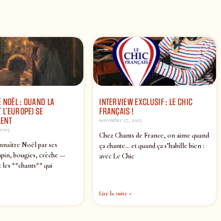
 NOËL : QUAND LA
INTERVIEW EXCLUSIF : LE CHIC
 L’EUROPE) SE
FRANÇAIS !
ENT
novembre 27, 2025
2025
Chez Chants de France, on aime quand
nnaître Noël par ses
ça chante… et quand ça s’habille bien :
pin, bougies, crèche —
avec Le Chic
 les **chants** qui
Lire la suite »