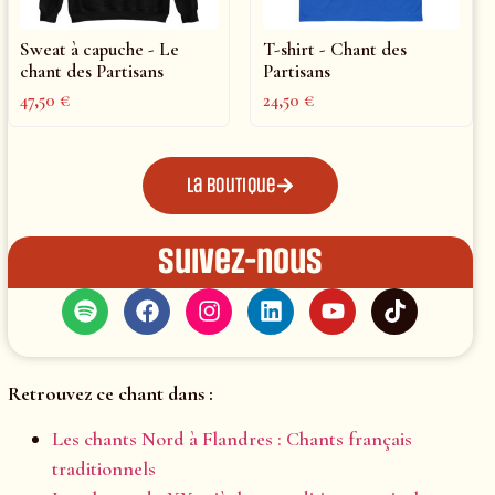
Sweat à capuche - Le
T-shirt - Chant des
chant des Partisans
Partisans
47,50
€
24,50
€
La boutique
Suivez-nous
Retrouvez ce chant dans :
Les chants Nord à Flandres : Chants français
traditionnels