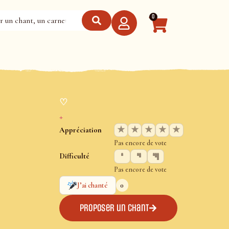
0
♡
+
★
★
★
★
★
Appréciation
Pas encore de vote
Difficulté
Pas encore de vote
0
J’ai chanté
Proposer un chant