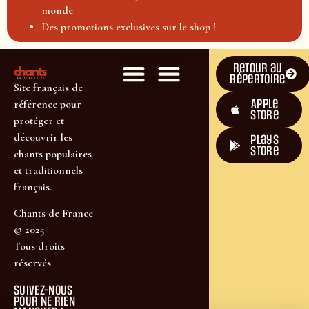
monde
Des promotions exclusives sur le shop !
Retour au
répertoire
Site français de
Apple
référence pour
Store
protéger et
découvrir les
plays
store
chants populaires
et traditionnels
français.
Chants de France
© 2025
Tous droits
réservés
SUIVEZ-NOUS
POUR NE RIEN