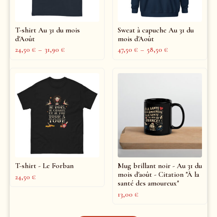
T-shirt Au 31 du mois
Sweat à capuche Au 31 du
d'Août
mois d'Août
24,50
€
–
31,90
€
47,50
€
–
58,50
€
T-shirt - Le Forban
Mug brillant noir - Au 31 du
mois d'août - Citation "À la
24,50
€
santé des amoureux"
13,00
€