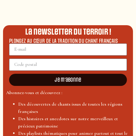
La newsletter du terroir !
PLONGEZ AU CŒUR DE LA TRADITION DU CHANT FRANÇAIS
Je m'abonne
Abonnez-vous et découvrez :
Des découvertes de chants issus de toutes les régions
françaises
Des histoires et anecdotes sur notre merveilleux et
précieux patrimoine
Des playlists thématiques pour animer partout et tout le