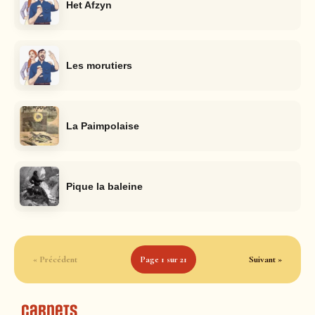
Het Afzyn
Les morutiers
La Paimpolaise
Pique la baleine
« Précédent
Page 1 sur 21
Suivant »
Carnets