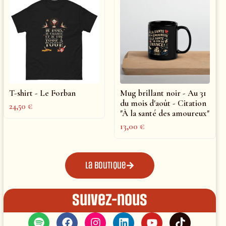
T-shirt - Le Forban
Mug brillant noir - Au 31
du mois d'août - Citation
24,50
€
"À la santé des amoureux"
13,00
€
La boutique
Suivez-nous