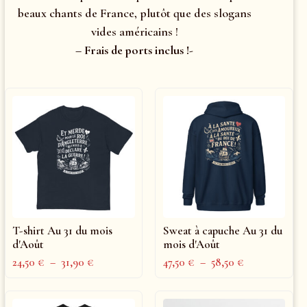
beaux chants de France, plutôt que des slogans
vides américains !
– Frais de ports inclus !-
T-shirt Au 31 du mois
Sweat à capuche Au 31 du
d'Août
mois d'Août
24,50
€
–
31,90
€
47,50
€
–
58,50
€