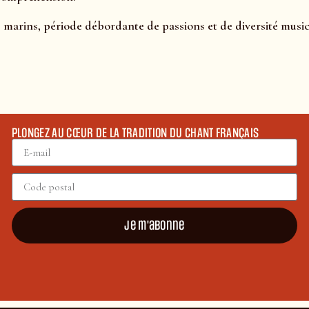
s marins, période débordante de passions et de diversité music
PLONGEZ AU CŒUR DE LA TRADITION DU CHANT FRANÇAIS
Je m'abonne