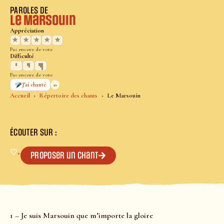
PAROLES DE
Le Marsouin
Appréciation
★
★
★
★
★
Pas encore de vote
Difficulté
Pas encore de vote
0
J’ai chanté
Accueil
Répertoire des chants
Le Marsouin
ÉCOUTER SUR :
♡
+
Proposer un chant
1 – Je suis Marsouin que m’importe la gloire