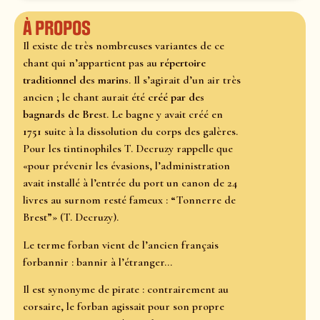
À propos
Il existe de très nombreuses variantes de ce
chant qui n’appartient pas au
répertoire
traditionnel des marins
. Il s’agirait d’un air très
ancien ; le chant aurait été
créé par des
bagnards de Bres
t. Le bagne y avait créé en
1751
suite à la dissolution du corps des galères.
Pour les tintinophiles T. Decruzy rappelle que
«pour prévenir les évasions, l’administration
avait installé à l’entrée du port un canon de 24
livres au surnom resté fameux : “Tonnerre de
Brest”» (T. Decruzy).
Le terme forban vient de l’ancien français
forbannir : bannir à l’étranger...
Il est synonyme de pirate : contrairement au
corsaire, le forban agissait pour son propre