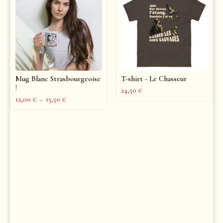
Mug Blanc Strasbourgeoise
T-shirt - Le Chasseur
!
24,50
€
12,00
€
–
15,50
€