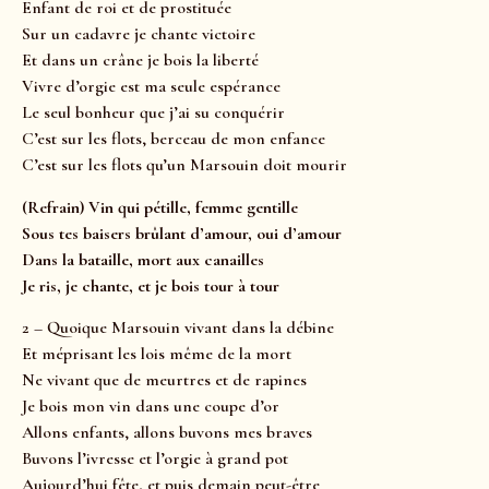
Enfant de roi et de prostituée
Sur un cadavre je chante victoire
Et dans un crâne je bois la liberté
Vivre d’orgie est ma seule espérance
Le seul bonheur que j’ai su conquérir
C’est sur les flots, berceau de mon enfance
C’est sur les flots qu’un Marsouin doit mourir
(Refrain) Vin qui pétille, femme gentille
Sous tes baisers brûlant d’amour, oui d’amour
Dans la bataille, mort aux canailles
Je ris, je chante, et je bois tour à tour
2 – Quoique Marsouin vivant dans la débine
Et méprisant les lois même de la mort
Ne vivant que de meurtres et de rapines
Je bois mon vin dans une coupe d’or
Allons enfants, allons buvons mes braves
Buvons l’ivresse et l’orgie à grand pot
Aujourd’hui fête, et puis demain peut-être