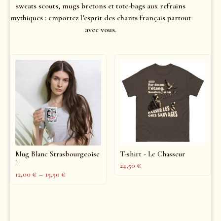
sweats scouts, mugs bretons et tote-bags aux refrains
mythiques : emportez l’esprit des chants français partout
avec vous.
Mug Blanc Strasbourgeoise
T-shirt - Le Chasseur
!
24,50
€
12,00
€
–
15,50
€