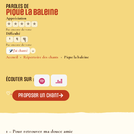
PAROLES DE
Pique la baleine
Appréciation
★
★
★
★
★
Pas encore de vote
Difficulté
Pas encore de vote
0
J’ai chanté
Accueil
Répertoire des chants
Pique la baleine
ÉCOUTER SUR :
♡
+
Proposer un chant
1 – Pour retrouver ma douce amie