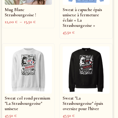
Mug Blanc
Sweat à capuche épais
Strasbourgeoise !
unisexe à fermeture
éclair « La
12,00
€
–
15,50
€
Strasbourgeoise »
47,50
€
Sweat col rond premium
Sweat "La
"La Strasbourgeoise"
Strasbourgeoise" épais
unisexe
oversize pour l'hiver
47,50
€
47,50
€