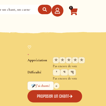
0
♡
+
★
★
★
★
★
Appréciation
Pas encore de vote
Difficulté
Pas encore de vote
0
J’ai chanté
Proposer un chant