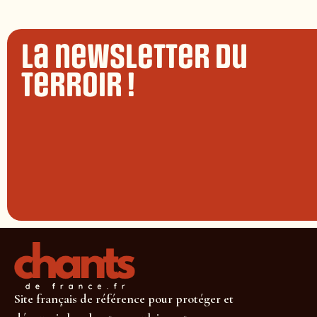
La newsletter du
terroir !
Site français de référence pour protéger et