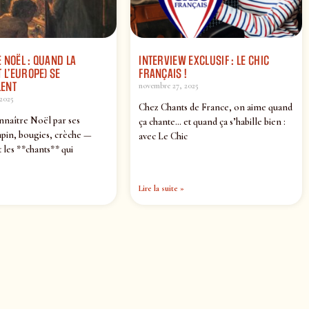
 NOËL : QUAND LA
INTERVIEW EXCLUSIF : LE CHIC
 L’EUROPE) SE
FRANÇAIS !
ENT
novembre 27, 2025
2025
Chez Chants de France, on aime quand
nnaître Noël par ses
ça chante… et quand ça s’habille bien :
pin, bougies, crèche —
avec Le Chic
 les **chants** qui
Lire la suite »