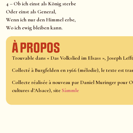
4 – Ob ich einst als König sterbe
Oder einst als General,
Wenn ich nur den Himmel erbe,
Wo ich ewig bleiben kann.
À propos
Trouvable dans « Das Volkslied im Elsass », Joseph Lefftz
Collecté à Burgfelden en 1966 (mélodie), le texte est tr
Collecte réalisée à nouveau par Daniel Muringer pour O
cultures d’Alsace), site
Sàmmle