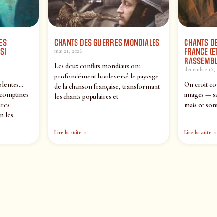
ES
CHANTS DES GUERRES MONDIALES
CHANTS DE
SI
FRANCE (ET
mai 21, 2026
RASSEMBL
Les deux conflits mondiaux ont
décembre 16, 
profondément bouleversé le paysage
olentes…
On croit co
de la chanson française, transformant
 comptines
images — sa
les chants populaires et
ires
mais ce sont
n les
Lire la suite »
Lire la suite »