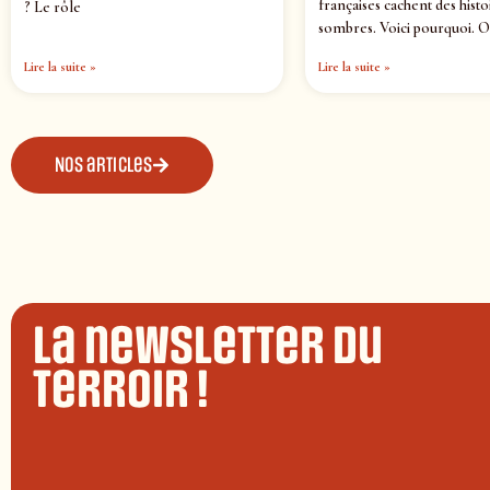
françaises cachent des histo
? Le rôle
sombres. Voici pourquoi. O
Lire la suite »
Lire la suite »
Nos articles
La newsletter du
terroir !