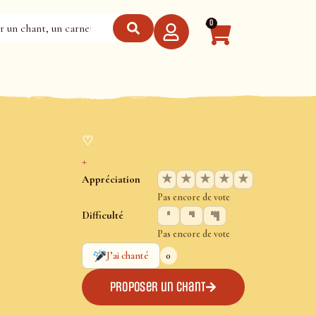
0
♡
+
★
★
★
★
★
Appréciation
Pas encore de vote
Difficulté
Pas encore de vote
0
J’ai chanté
Proposer un chant