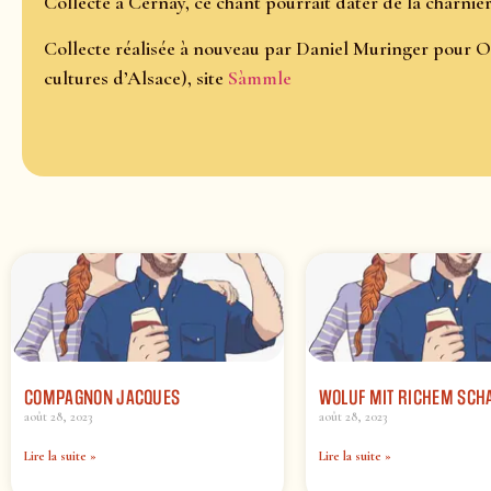
Collecté à Cernay, ce chant pourrait dater de la charnièr
Collecte réalisée à nouveau par Daniel Muringer pour O
cultures d’Alsace), site
Sàmmle
COMPAGNON JACQUES
WOLUF MIT RICHEM SCH
août 28, 2023
août 28, 2023
Lire la suite »
Lire la suite »