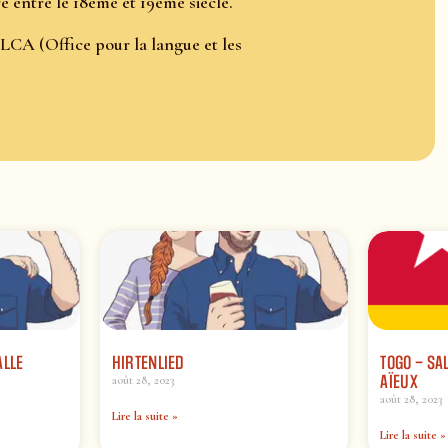
e entre le 18ème et 19ème siècle.
LCA (Office pour la langue et les
ALLE
HIRTENLIED
TOGO – SAL
AÏEUX
août 28, 2023
août 28, 2023
Lire la suite »
Lire la suite »