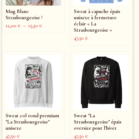
Mug Blanc
Sweat à capuche épais
Strasbourgeoise !
unisexe à fermeture
éclair « La
12,00
€
–
15,50
€
Strasbourgeoise »
47,50
€
Sweat col rond premium
Sweat "La
"La Strasbourgeoise"
Strasbourgeoise" épais
unisexe
oversize pour l'hiver
47,50
€
47,50
€