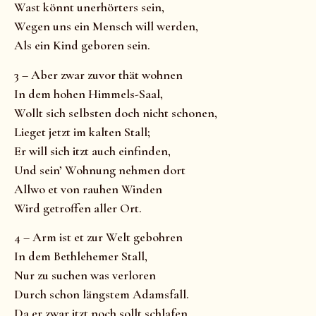
Wast könnt unerhörters sein,
Wegen uns ein Mensch will werden,
Als ein Kind geboren sein.
3 – Aber zwar zuvor thät wohnen
In dem hohen Himmels-Saal,
Wollt sich selbsten doch nicht schonen,
Lieget jetzt im kalten Stall;
Er will sich itzt auch einfinden,
Und sein’ Wohnung nehmen dort
Allwo et von rauhen Winden
Wird getroffen aller Ort.
4 – Arm ist et zur Welt gebohren
In dem Bethlehemer Stall,
Nur zu suchen was verloren
Durch schon längstem Adamsfall.
Da er zwar itzt noch sollt schlafen