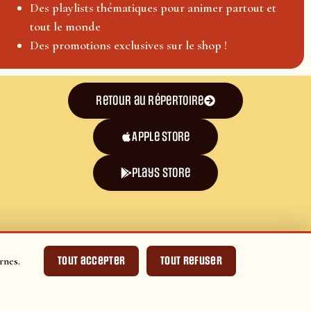
Des playlists thématiques pour animer partout et
tout le monde
Des promotions exclusives sur le shop !
Retour au répertoire
Apple Store
plays store
Tout accepter
Tout refuser
rnes.