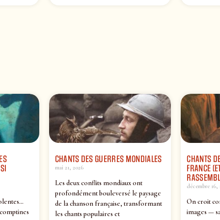
ES
CHANTS DES GUERRES MONDIALES
CHANTS DE
SI
FRANCE (ET
mai 21, 2026
RASSEMBL
Les deux conflits mondiaux ont
décembre 16, 
profondément bouleversé le paysage
olentes…
On croit co
de la chanson française, transformant
 comptines
images — sa
les chants populaires et