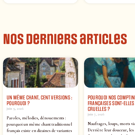
Nos derniers articles
UN MÊME CHANT, CENT VERSIONS :
POURQUOI NOS COMPTIN
POURQUOI ?
FRANÇAISES SONT-ELLES 
CRUELLES ?
juin 9, 2026
juin 7, 2026
Paroles, mélodies, dénouements :
Naufrages, loups, morts vi
pourquoi un même chant traditionnel
Derrière leur douceur, les
français existe en dizaines de variantes