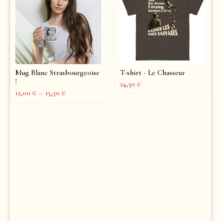
Mug Blanc Strasbourgeoise
T-shirt - Le Chasseur
!
24,50
€
12,00
€
–
15,50
€