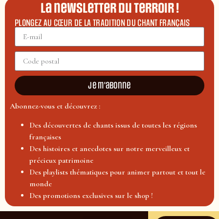
La newsletter du terroir !
PLONGEZ AU CŒUR DE LA TRADITION DU CHANT FRANÇAIS
Je m'abonne
Abonnez-vous et découvrez :
Des découvertes de chants issus de toutes les régions
françaises
Des histoires et anecdotes sur notre merveilleux et
précieux patrimoine
Des playlists thématiques pour animer partout et tout le
monde
Des promotions exclusives sur le shop !