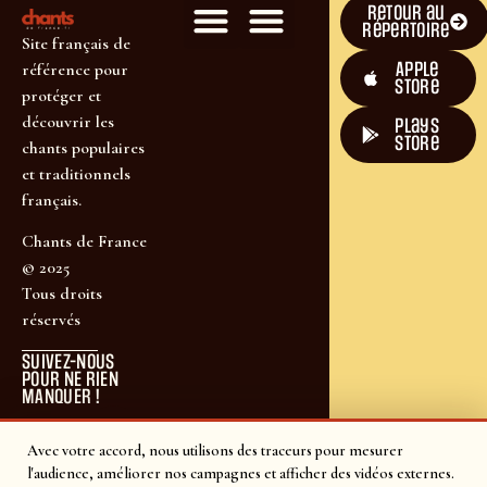
Retour au
répertoire
Site français de
Apple
référence pour
Store
protéger et
découvrir les
plays
store
chants populaires
et traditionnels
français.
Chants de France
© 2025
Tous droits
réservés
SUIVEZ-NOUS
POUR NE RIEN
MANQUER !
Avec votre accord, nous utilisons des traceurs pour mesurer
l'audience, améliorer nos campagnes et afficher des vidéos externes.