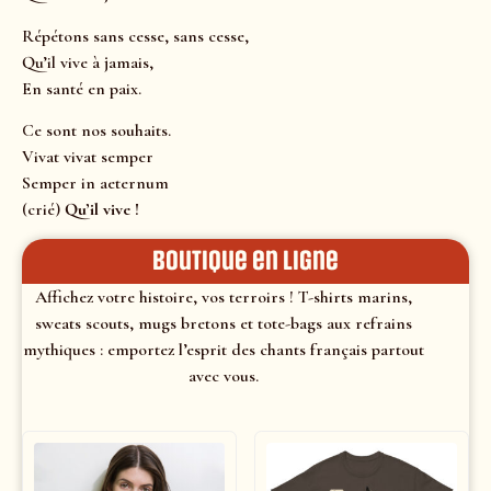
Répétons sans cesse, sans cesse,
Qu’il vive à jamais,
En santé en paix.
Ce sont nos souhaits.
Vivat vivat semper
Semper in aeternum
(crié)
Qu’il vive !
Boutique en ligne
Affichez votre histoire, vos terroirs ! T-shirts marins,
sweats scouts, mugs bretons et tote-bags aux refrains
mythiques : emportez l’esprit des chants français partout
avec vous.