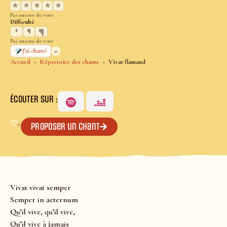
★
★
★
★
★
Pas encore de vote
Difficulté
Pas encore de vote
0
J’ai chanté
Accueil
Répertoire des chants
Vivat flamand
ÉCOUTER SUR :
♡
+
Proposer un chant
Vivat vivat semper
Semper in aeternum
Qu’il vive, qu’il vive,
Qu’il vive à jamais