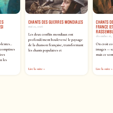
ES
CHANTS DES GUERRES MONDIALES
CHANTS DE
SI
FRANCE (ET
mai 21, 2026
RASSEMBL
Les deux conflits mondiaux ont
décembre 16, 
profondément bouleversé le paysage
olentes…
On croit co
de la chanson française, transformant
 comptines
images — sa
les chants populaires et
ires
mais ce sont
n les
Lire la suite »
Lire la suite »