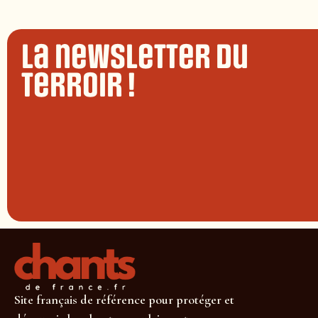
La newsletter du
terroir !
Site français de référence pour protéger et