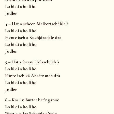
Lo hi di a ho li ho
Jodler
4 – Hät a scheen Malkertschéble à
Lo hi di a ho li ho
Hénte ìsch a Kuehjdrackle drà
Lo hi di a ho li ho
Jodler
5 – Hät scheeni Holzschüeh à
Lo hi di a ho li ho
Hìnte ìsch kä Absàtz meh drà
Lo hi di a ho li ho
Jodler
6 – Kas un Butter hät’r ganüe
Lo hi di a ho li ho
Wott a süfer Schatzle d’rzüe