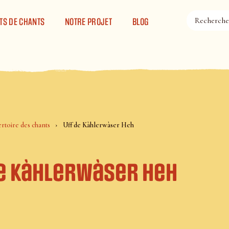
TS DE CHANTS
NOTRE PROJET
BLOG
rtoire des chants
Uff de Kàhlerwàser Heh
de Kàhlerwàser Heh