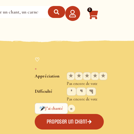
0
♡
+
★
★
★
★
★
Appréciation
Pas encore de vote
Difficulté
Pas encore de vote
0
J’ai chanté
Proposer un chant