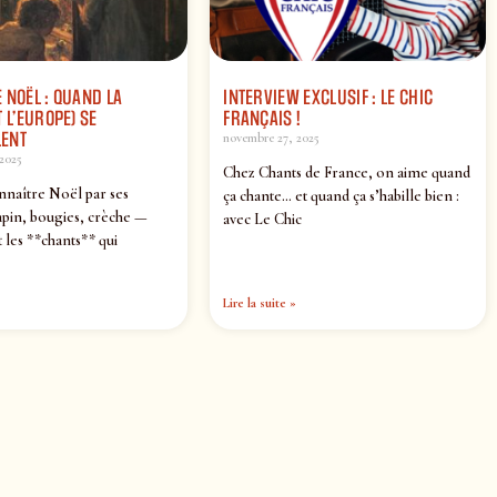
 NOËL : QUAND LA
INTERVIEW EXCLUSIF : LE CHIC
 L’EUROPE) SE
FRANÇAIS !
ENT
novembre 27, 2025
2025
Chez Chants de France, on aime quand
nnaître Noël par ses
ça chante… et quand ça s’habille bien :
pin, bougies, crèche —
avec Le Chic
 les **chants** qui
Lire la suite »