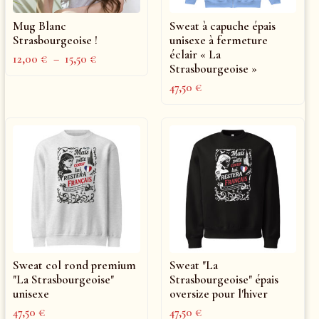
Mug Blanc
Sweat à capuche épais
Strasbourgeoise !
unisexe à fermeture
éclair « La
12,00
€
–
15,50
€
Strasbourgeoise »
47,50
€
Sweat col rond premium
Sweat "La
"La Strasbourgeoise"
Strasbourgeoise" épais
unisexe
oversize pour l'hiver
47,50
€
47,50
€