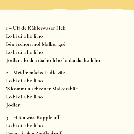
1 – Uff de Kàhlerwàser Heh
Lo hi di a ho li ho
Bén i schon mol Malker gsé
Lo hi di a ho li ho
Jodler : lo di a dia ho li ho lo dia dia ho li ho
2 – Meidle màchs Ladle züe
Lo hi di a ho li ho
’S kommt a scheener Malkersbüe
Lo hi di a ho li ho
Jodler
3 – Hät a wiss Kapple uff
Lo hi di a ho li ho
Drowe ìsch a Zepfle druff